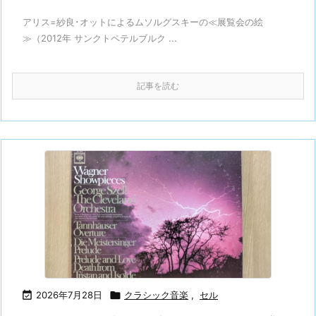
アリス=紗良･オットによるムソルグスキーの≪展覧会の絵
≫（2012年 サンクトペテルブルク ...
記事を読む

2026年7月28日

クラシック音楽
,
セル