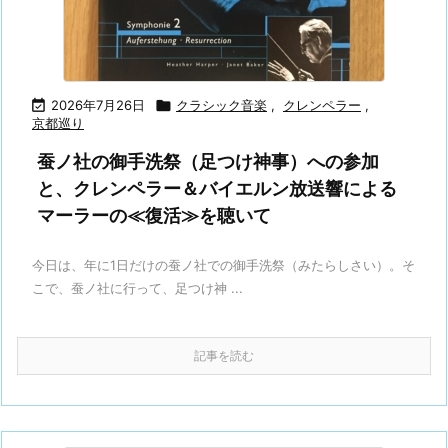

2026年7月26日

クラシック音楽
,
クレンペラー
,
京都巡り
蚕ノ社の御手洗祭（足つけ神事）への参加
と、クレンペラー＆バイエルン放送響による
マーラーの≪復活≫を聴いて
今日は、年に1日だけの蚕ノ社での御手洗祭（みたらしさい）。そ
こで、蚕ノ社に行って、足つけ神 ...
記事を読む