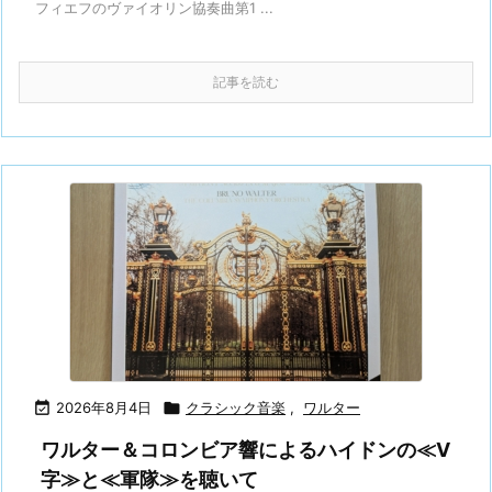
フィエフのヴァイオリン協奏曲第1 ...
記事を読む

2026年8月4日

クラシック音楽
,
ワルター
ワルター＆コロンビア響によるハイドンの≪V
字≫と≪軍隊≫を聴いて