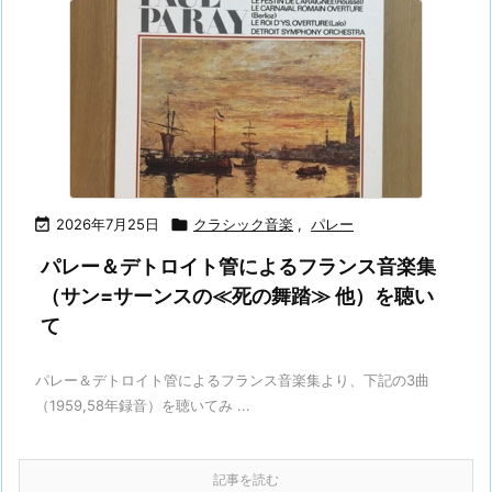

2026年7月25日

クラシック音楽
,
パレー
パレー＆デトロイト管によるフランス音楽集
（サン=サーンスの≪死の舞踏≫ 他）を聴い
て
パレー＆デトロイト管によるフランス音楽集より、下記の3曲
（1959,58年録音）を聴いてみ ...
記事を読む