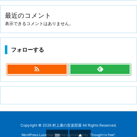
最近のコメント
表示できるコメントはありません。
フォローする

Copyright ©
2026
村上康の音楽部屋
All Rights Reserved.


WordPress Luxeritas Theme is provided by "
Thought is free
".