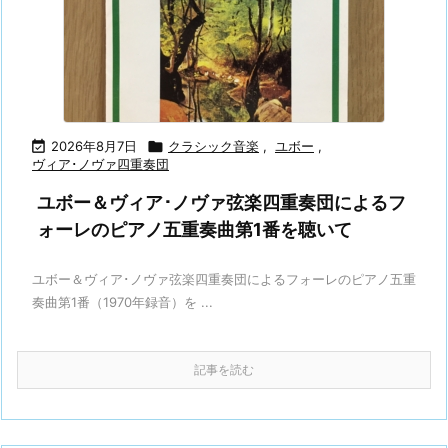

2026年8月7日

クラシック音楽
,
ユボー
,
ヴィア･ノヴァ四重奏団
ユボー＆ヴィア･ノヴァ弦楽四重奏団によるフ
ォーレのピアノ五重奏曲第1番を聴いて
ユボー＆ヴィア･ノヴァ弦楽四重奏団によるフォーレのピアノ五重
奏曲第1番（1970年録音）を ...
記事を読む