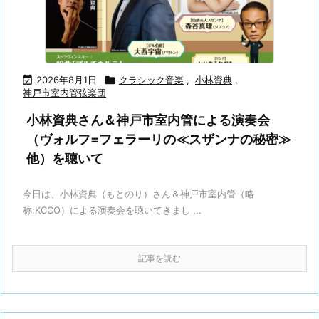

2026年8月1日

クラシック音楽
,
小林資典
,
神戸市室内管弦楽団
小林資典さん＆神戸市室内管による演奏会
（ヴォルフ=フェラーリの≪スザンナの秘密≫
他）を聴いて
今日は、小林資典（もとのり）さん＆神戸市室内管（略
称:KCCO）による演奏会を聴いてきまし ...
記事を読む