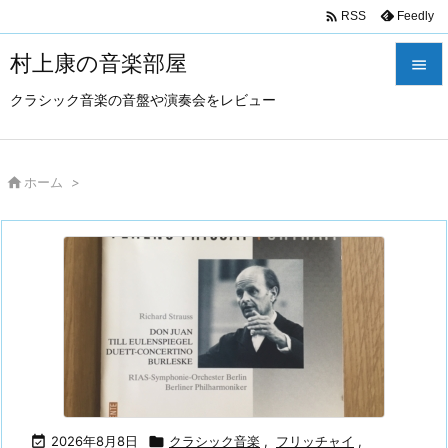

Feedly
RSS
村上康の音楽部屋

クラシック音楽の音盤や演奏会をレビュー

メニュ

サイド

ホーム
>

前へ

次へ

検索

2026年8月8日

クラシック音楽
,
フリッチャイ
,