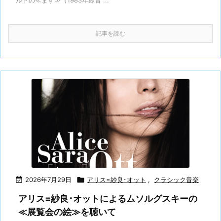
ルトの≪ます≫（1983年録音 ...
記事を読む

2026年7月29日

アリス=紗良･オット
,
クラシック音楽
アリス=紗良･オットによるムソルグスキーの
≪展覧会の絵≫を聴いて