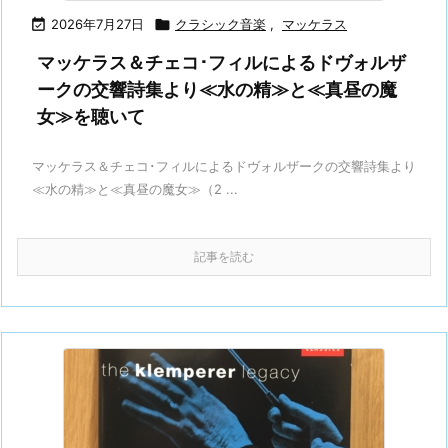

2026年7月27日

クラシック音楽
,
マッケラス
マッケラス＆チェコ･フィルによるドヴォルザ
ークの交響詩集より≪水の精≫と≪真昼の魔
女≫を聴いて
マッケラス＆チェコ･フィルによるドヴォルザークの交響詩集より
≪水の精≫と≪真昼の魔女≫（2 ...
記事を読む