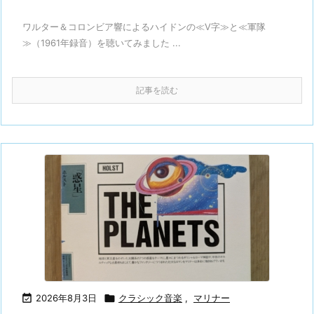
ワルター＆コロンビア響によるハイドンの≪V字≫と≪軍隊
≫（1961年録音）を聴いてみました ...
記事を読む

2026年8月3日

クラシック音楽
,
マリナー