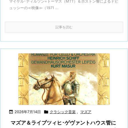
マイケル･ティルソン=トーマス（MTT）＆ボストン響によるドビ
ュッシーの≪映像≫（1971 ...
記事を読む

2026年7月14日

クラシック音楽
,
マズア
マズア＆ライプツィヒ･ゲヴァントハウス管に