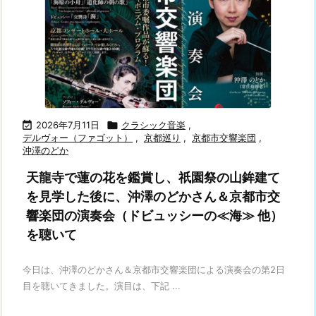

2026年7月11日

クラシック音楽
,
デルヴォー（ファゴット）
,
京都巡り
,
京都市交響楽団
,
沖澤のどか
天龍寺で蓮の花を鑑賞し、祇園祭の山鉾建て
を見学した後に、沖澤のどかさん＆京都市交
響楽団の演奏会（ドビュッシーの≪海≫ 他）
を聴いて
今日は、沖澤のどかさん＆京都市交響楽団による演奏会の第2日
目を聴いてきました。演目は、下記 ...