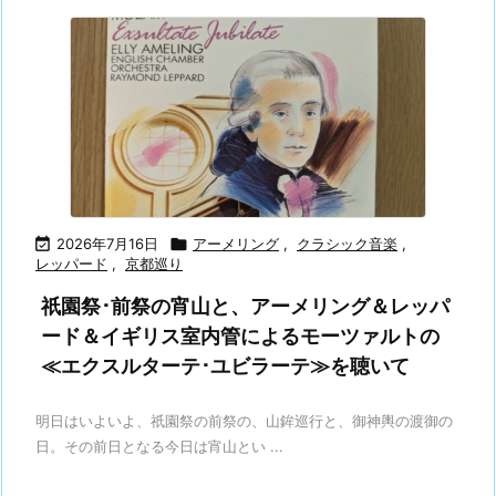

2026年7月16日

アーメリング
,
クラシック音楽
,
レッパード
,
京都巡り
祇園祭･前祭の宵山と、アーメリング＆レッパ
ード＆イギリス室内管によるモーツァルトの
≪エクスルターテ･ユビラーテ≫を聴いて
明日はいよいよ、祇園祭の前祭の、山鉾巡行と、御神輿の渡御の
日。その前日となる今日は宵山とい ...