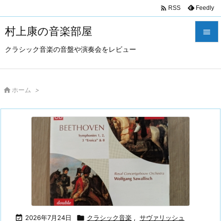

Feedly
RSS
村上康の音楽部屋

クラシック音楽の音盤や演奏会をレビュー

メニュ

サイド

ホーム
>

前へ

次へ

検索

2026年7月24日

クラシック音楽
,
サヴァリッシュ