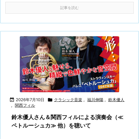
記事を読む

2026年7月10日

クラシック音楽
,
福川伸陽
,
鈴木優人
,
関西フィル
鈴木優人さん＆関西フィルによる演奏会（≪
ペトルーシュカ≫ 他）を聴いて