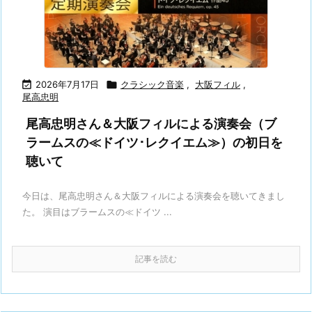

2026年7月17日

クラシック音楽
,
大阪フィル
,
尾高忠明
尾高忠明さん＆大阪フィルによる演奏会（ブ
ラームスの≪ドイツ･レクイエム≫）の初日を
聴いて
今日は、尾高忠明さん＆大阪フィルによる演奏会を聴いてきまし
た。 演目はブラームスの≪ドイツ ...
記事を読む