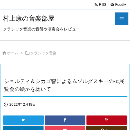

Feedly
RSS
村上康の音楽部屋

クラシック音楽の音盤や演奏会をレビュー

メニュ

サイド

ホーム
>

クラシック音楽

前へ

ショルティ＆シカゴ響によるムソルグスキーの≪展
次へ
覧会の絵≫を聴いて

検索

2022年12月19日