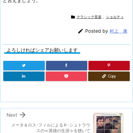
と言えましょう。

クラシック音楽
,
ショルティ

Posted by
村上 康
よろしければシェアお願いします
Copy

Next
メータ＆ロス･フィルによるＲ･シュトラウ
スの≪英雄の生涯≫を聴いて