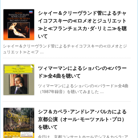
シャイー＆クリーヴランド管によるチャ
イコフスキーの≪ロメオとジュリエット
≫と≪フランチェスカ･ダ･リミニ≫を聴
いて
シャイー＆クリーヴランド管によるチャイコフスキーの≪ロメオとジ
ュリエット≫と≪フ ...
ツィマーマンによるショパンの≪バラー
ド≫全4曲を聴いて
ツィマーマンによるショパンの≪バラード≫全4曲
（1987年録音）を聴いてみました ...
シフ＆カペラ･アンドレア･バルカによる
京都公演（オール･モーツァルト･プロ）
を聴いて
今日は、京都コンサートホールでシフ＆カペラ･ア