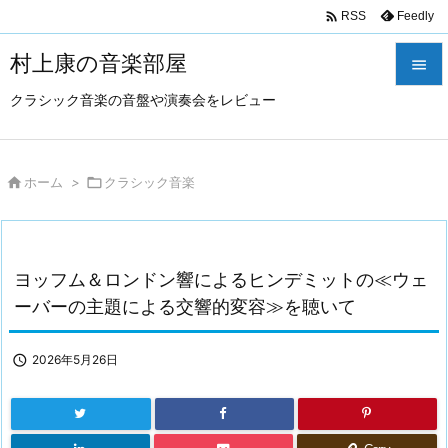

Feedly
RSS
村上康の音楽部屋

クラシック音楽の音盤や演奏会をレビュー

メニュ

サイド

ホーム
>

クラシック音楽

前へ

ヨッフム＆ロンドン響によるヒンデミットの≪ウェ
次へ
ーバーの主題による交響的変容≫を聴いて

検索

2026年5月26日