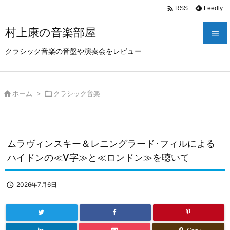

Feedly
RSS
村上康の音楽部屋

クラシック音楽の音盤や演奏会をレビュー

メニュ

サイド

ホーム
>

クラシック音楽

前へ

ムラヴィンスキー＆レニングラード･フィルによる
次へ
ハイドンの≪V字≫と≪ロンドン≫を聴いて

検索

2026年7月6日