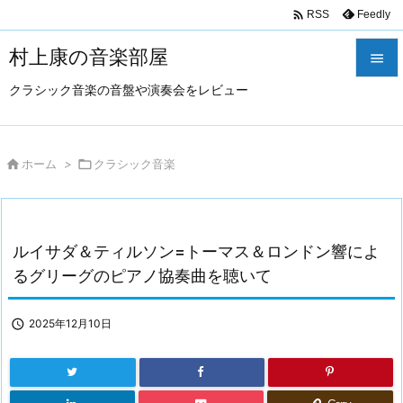

Feedly
RSS
村上康の音楽部屋

クラシック音楽の音盤や演奏会をレビュー

メニュ

サイド

ホーム
>

クラシック音楽

前へ

ルイサダ＆ティルソン=トーマス＆ロンドン響によ
次へ
るグリーグのピアノ協奏曲を聴いて

検索

2025年12月10日