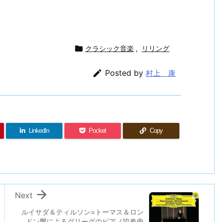

クラシック音楽
,
リリング

Posted by
村上 康
LinkedIn
Pocket
Copy

Next
ルイサダ＆ティルソン=トーマス＆ロン
ドン響によるグリーグのピアノ協奏曲