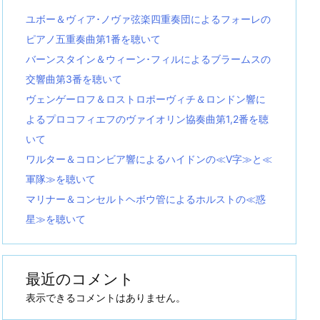
ユボー＆ヴィア･ノヴァ弦楽四重奏団によるフォーレの
ピアノ五重奏曲第1番を聴いて
バーンスタイン＆ウィーン･フィルによるブラームスの
交響曲第3番を聴いて
ヴェンゲーロフ＆ロストロポーヴィチ＆ロンドン響に
よるプロコフィエフのヴァイオリン協奏曲第1,2番を聴
いて
ワルター＆コロンビア響によるハイドンの≪V字≫と≪
軍隊≫を聴いて
マリナー＆コンセルトヘボウ管によるホルストの≪惑
星≫を聴いて
最近のコメント
表示できるコメントはありません。