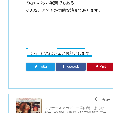
のないバッハ演奏でもある。
そんな、とても魅力的な演奏であります。
よろしければシェアお願いします
Twitter
Facebook
Pin it

Prev
マリナー＆アカデミー室内管によるビ
ゼーの交響曲の旧盤（1973年録音 アー