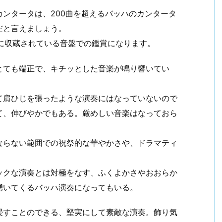
ンタータは、200曲を超えるバッハのカンタータ
だと言えましょう。
）に収蔵されている音盤での鑑賞になります。
とても端正で、キチッとした音楽が鳴り響いてい
て肩ひじを張ったような演奏にはなっていないので
て、伸びやかでもある。厳めしい音楽はなっておら
ならない範囲での祝祭的な華やかさや、ドラマティ
。
ックな演奏とは対極をなす、ふくよかさやおおらか
湧いてくるバッハ演奏になってもいる。
浸すことのできる、堅実にして素敵な演奏。飾り気