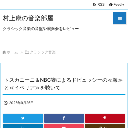

Feedly
RSS
村上康の音楽部屋

クラシック音楽の音盤や演奏会をレビュー

メニュ

サイド

ホーム
>

クラシック音楽

前へ

トスカニーニ＆NBC響によるドビュッシーの≪海≫
次へ
と≪イベリア≫を聴いて

検索

2025年9月26日