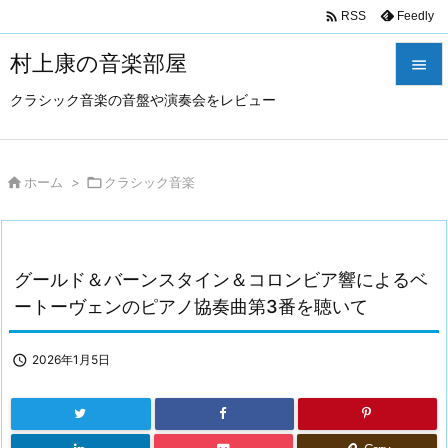

Feedly
RSS
村上康の音楽部屋

クラシック音楽の音盤や演奏会をレビュー

メニュ

サイド

ホーム
>

クラシック音楽

前へ

グールド＆バーンスタイン＆コロンビア響によるベ
次へ
ートーヴェンのピアノ協奏曲第3番を聴いて

検索

2026年1月5日