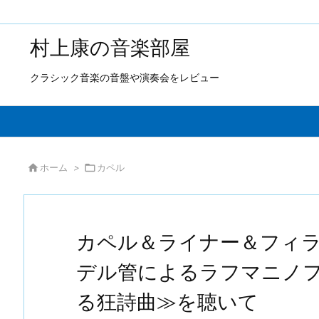
村上康の音楽部屋
クラシック音楽の音盤や演奏会をレビュー

ホーム
>

カペル
カペル＆ライナー＆フィラ
デル管によるラフマニノ
る狂詩曲≫を聴いて