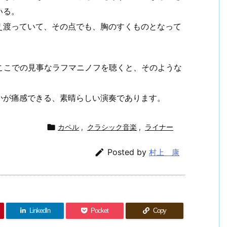
いる。
え渡っていて、その点でも、胸のすくものとなって
ここでの見事なラフマニノフを聴くと、そのような
かが痛感できる、素晴らしい演奏であります。

カペル
,
クラシック音楽
,
ライナー

Posted by
村上 康
LinkedIn
Pocket
Copy