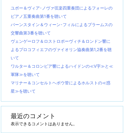
ユボー＆ヴィア･ノヴァ弦楽四重奏団によるフォーレの
ピアノ五重奏曲第1番を聴いて
バーンスタイン＆ウィーン･フィルによるブラームスの
交響曲第3番を聴いて
ヴェンゲーロフ＆ロストロポーヴィチ＆ロンドン響に
よるプロコフィエフのヴァイオリン協奏曲第1,2番を聴
いて
ワルター＆コロンビア響によるハイドンの≪V字≫と≪
軍隊≫を聴いて
マリナー＆コンセルトヘボウ管によるホルストの≪惑
星≫を聴いて
最近のコメント
表示できるコメントはありません。