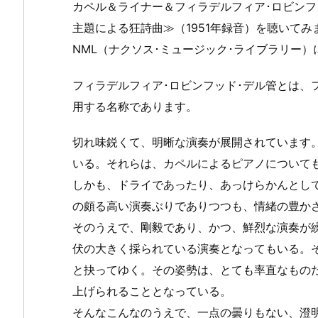
カペル＆ライナー＆フィラデルフィア･ロビンフ
主題による狂詩曲≫（1951年録音）を聴いてみ
NML（ナクソス･ミュージック･ライブラリー
フィラデルフィア･ロビンフッド･デル管とは、
用する名称であります。
切れ味鋭くて、明晰な演奏が展開されています
いる。それらは、カペルによるピアノについて
しかも、ドライであったり、あっけらかんとし
の頗る高い演奏ぶりでありつつも、情緒の豊か
そのうえで、剛毅であり、かつ、鮮烈な演奏が
伏の大きく採られている演奏となってもいる。
と抉ってゆく。その姿勢は、とても率直なもの
上げられることとなっている。
そんなこんなのうえで、一点の曇りもない、澄