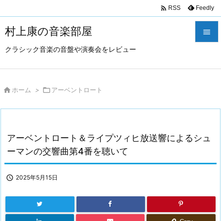

Feedly
RSS
村上康の音楽部屋

クラシック音楽の音盤や演奏会をレビュー

メニュ

サイド

ホーム
>

アーベントロート

前へ

アーベントロート＆ライプツィヒ放送響によるシュ
次へ
ーマンの交響曲第4番を聴いて

検索

2025年5月15日