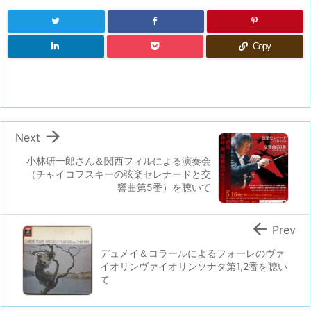
Copy

Next
小林研一郎さん＆関西フィルによる演奏会
（チャイコフスキーの弦楽セレナードと交
響曲第5番）を聴いて

Prev
デュメイ＆コラールによるフォーレのヴァ
イオリンヴァイオリンソナタ第1,2番を聴い
て