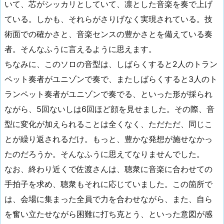
いて、芯がシッカリとしていて、凛とした音楽を奏で上げ
ている。しかも、それらがさりげなく実現されている。技
術面での確かさと、音楽センスの豊かさとを備えている奏
者。そんなふうに言えるように思えます。
ちなみに、このソロの音型は、しばらくすると2人のトラン
ペット奏者がユニゾンで奏で、またしばらくすると3人のト
ランペット奏者がユニゾンで奏でる、といった形が採られ
ながら、5回ないしは6回ほど顔を見せました。その際、音
型に変化が加えられることは全くなく、ただただ、同じこ
とが繰り返されるだけ。もっと、豊かな発想が施せなかっ
たのだろうか。そんなふうに思えてなりませんでした。
なお、終わり近くで佐渡さんは、聴衆に音楽に合わせての
手拍子を求め、聴衆もそれに応じていました。この箇所で
は、会場に集まった全員で力を合わせながら、また、自ら
を奮い立たせながら困難に打ち克とう、といった意図が感