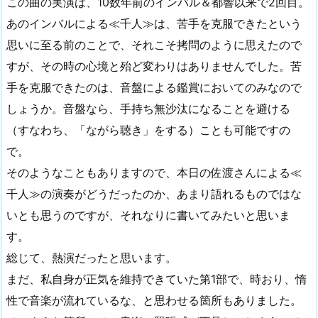
この曲の実演は、10数年前のインバル＆都響以来で2回目。
あのインバルによる≪千人≫は、苦手を克服できたという
思いに至る前のことで、それこそ拷問のように思えたので
すが、その時の心境と殆ど変わりはありませんでした。苦
手を克服できたのは、音盤による鑑賞においてのみなので
しょうか。音盤なら、手持ち無沙汰になることを避ける
（すなわち、「ながら聴き」をする）ことも可能ですの
で。
そのようなこともありますので、本日の佐渡さんによる≪
千人≫の演奏がどうだったのか、あまり語れるものではな
いとも思うのですが、それなりに書いてみたいと思いま
す。
総じて、熱演だったと思います。
まだ、私自身が正気を維持できていた第1部で、時おり、惰
性で音楽が流れているな、と思わせる箇所もありました。