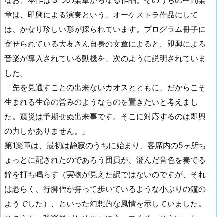
なお、本作は３つの楽章からなる作品。そのうちの中間楽
章は、即興による演奏という、オーケストラ作品にして
は、かなり珍しい形が採られています。プログラム冊子に
寄せられている大友さん自身の文章によると、即興による
音楽が導入されている動機を、次のように説明されていま
した。
「先を見通すことの出来ないカオスとともに、だからこそ
生まれる生命の営みのようなものを置きたいと考えまし
た。震災は予期せぬ出来事です。そこに対応するのは即興
の力しかありません。」
第1楽章は、最初は静寂のうちに始まり、客席内の5ヶ所ち
ょっとに配されたのであろう団員が、澄んだ音色を奏でる
鐘を打ち鳴らす（実物が見えた訳ではないのですが、それ
は恐らく、行脚僧が持って歩いているような小ぶりの鐘の
ようでした）、といった幻想的な風情を示していました。