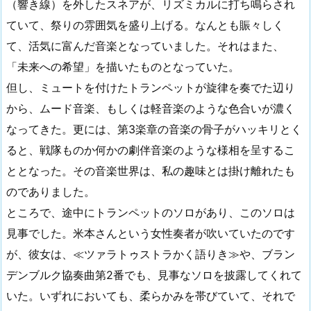
（響き線）を外したスネアが、リズミカルに打ち鳴らされ
ていて、祭りの雰囲気を盛り上げる。なんとも賑々しく
て、活気に富んだ音楽となっていました。それはまた、
「未来への希望」を描いたものとなっていた。
但し、ミュートを付けたトランペットが旋律を奏でた辺り
から、ムード音楽、もしくは軽音楽のような色合いが濃く
なってきた。更には、第3楽章の音楽の骨子がハッキリとく
ると、戦隊ものか何かの劇伴音楽のような様相を呈するこ
ととなった。その音楽世界は、私の趣味とは掛け離れたも
のでありました。
ところで、途中にトランペットのソロがあり、このソロは
見事でした。米本さんという女性奏者が吹いていたのです
が、彼女は、≪ツァラトゥストラかく語りき≫や、ブラン
デンブルク協奏曲第2番でも、見事なソロを披露してくれて
いた。いずれにおいても、柔らかみを帯びていて、それで