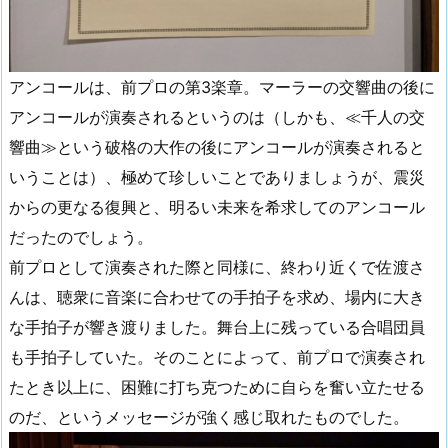
アンコールは、前プロの第3楽章。マーラーの交響曲の後に
アンコールが演奏されるというのは（しかも、≪千人の交
響曲≫という破格の大作の後にアンコールが演奏されると
いうことは）、極めて珍しいことでありましょうが、震災
からの更なる復興と、明るい未来を希求してのアンコール
だったのでしょう。
前プロとして演奏された際と同様に、終わり近くで佐渡さ
んは、聴衆に音楽に合わせての手拍子を求め、場内に大き
な手拍子が響き渡りました。舞台上に残っている合唱団員
も手拍子していた。そのことによって、前プロで演奏され
たとき以上に、困難に打ち克つために自らを奮い立たせる
のだ、というメッセージが強く感じ取れたものでした。