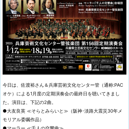
今日は、佐渡裕さん＆兵庫芸術文化センター管（通称:PAC
オケ）による1月度の定期演奏会の最終日を聴いてきまし
た。演目は、下記の2曲。
●大友良英 ≪そらとみらいと≫（阪神･淡路大震災30年メ
モリアル委嘱作品）
●マーラー ≪千人の交響曲≫