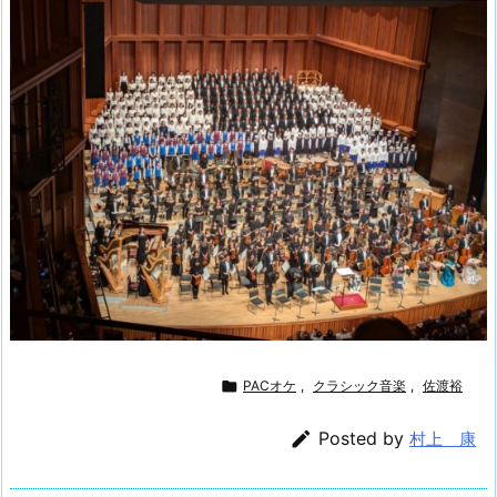

PACオケ
,
クラシック音楽
,
佐渡裕

Posted by
村上 康