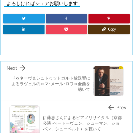
よろしければシェアお願いします
Copy

Next
ドゥネーヴ＆シュトゥットガルト放送響に
よるラヴェルの≪マ･メール･ロワ≫全曲を
聴いて

Prev
伊藤恵さんによるピアノリサイタル（京都
公演･ベートーヴェン、シューマン、ショ
パン、シューベルト）を聴いて