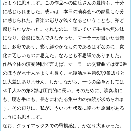
たように思えます。この作品への佐渡さんの愛情も、十分
に感じられました。或いは、本日の演奏会への熱量も存分
に感じられた。音楽の彫りが浅くなるということも、殆ど
感じられなかった。それなのに、聴いていて手持ち無沙汰
になり、音楽に没入できなかった。マーラーが書いた音楽
は、多彩であり、彩り鮮やかなものであるはずなのに、変
化に乏しいものに思えた。なんとも不思議でありました。
作品全体の演奏時間で言えば、マーラーの交響曲では第3番
のほうが≪千人≫よりも長く、≪復活≫や第6,7,9番辺りと
は大差はありません。しかしながら、一つの楽章としては
≪千人≫の第2部は圧倒的に長い。そのために、演奏者に
も、聴き手にも、長きにわたる集中力の持続が求められま
す。その辺りに、私がこういった状況に陥った原因がある
ようにも思えます。
なお、クライマックスでの昂揚感は、かなり大きかった。