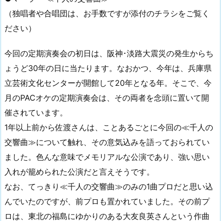
（独唱者や合唱団は、お手数ですが添付のチラシをご覧く
ださい）
今回の定期演奏会の初日は、阪神･淡路大震災の発生からち
ょうど30年の日に当たります。なおかつ、今年は、兵庫県
立芸術文化センターが開館して20年となる年。そこで、今
月のPACオケの定期演奏会は、その両者を念頭に置いて開
催されています。
1年以上前から佐渡さんは、ことあるごとに今回の≪千人の
交響曲≫について触れ、その意気込みを語っておられてい
ました。色んな意味でメモリアルな公演であり、強い思い
入れが籠められた公演だと言えそうです。
なお、てっきり≪千人の交響曲≫のみの1曲プロだと思い込
んでいたのですが、前プロも置かれていました。その前プ
ロは、東北の福島にゆかりのある大友良英さんという作曲