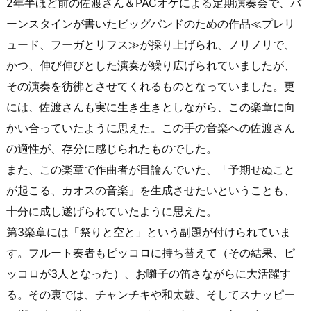
2年半ほど前の佐渡さん＆PACオケによる定期演奏会で、バ
ーンスタインが書いたビッグバンドのための作品≪プレリ
ュード、フーガとリフス≫が採り上げられ、ノリノリで、
かつ、伸び伸びとした演奏が繰り広げられていましたが、
その演奏を彷彿とさせてくれるものとなっていました。更
には、佐渡さんも実に生き生きとしながら、この楽章に向
かい合っていたように思えた。この手の音楽への佐渡さん
の適性が、存分に感じられたものでした。
また、この楽章で作曲者が目論んでいた、「予期せぬこと
が起こる、カオスの音楽」を生成させたいということも、
十分に成し遂げられていたように思えた。
第3楽章には「祭りと空と」という副題が付けられていま
す。フルート奏者もピッコロに持ち替えて（その結果、ピ
ッコロが3人となった）、お囃子の笛さながらに大活躍す
る。その裏では、チャンチキや和太鼓、そしてスナッピー