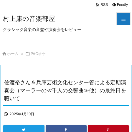

Feedly
RSS
村上康の音楽部屋

クラシック音楽の音盤や演奏会をレビュー

メニュ

サイド

ホーム
>

PACオケ

前へ

佐渡裕さん＆兵庫芸術文化センター管による定期演
次へ
奏会（マーラーの≪千人の交響曲≫他）の最終日を

聴いて
検索

2025年1月19日