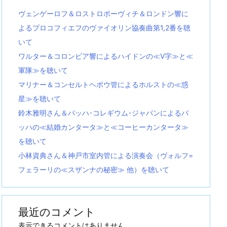
ヴェンゲーロフ＆ロストロポーヴィチ＆ロンドン響に
よるプロコフィエフのヴァイオリン協奏曲第1,2番を聴
いて
ワルター＆コロンビア響によるハイドンの≪V字≫と≪
軍隊≫を聴いて
マリナー＆コンセルトヘボウ管によるホルストの≪惑
星≫を聴いて
鈴木雅明さん＆バッハ･コレギウム･ジャパンによるバ
ッハの≪結婚カンタータ≫と≪コーヒーカンタータ≫
を聴いて
小林資典さん＆神戸市室内管による演奏会（ヴォルフ=
フェラーリの≪スザンナの秘密≫ 他）を聴いて
最近のコメント
表示できるコメントはありません。