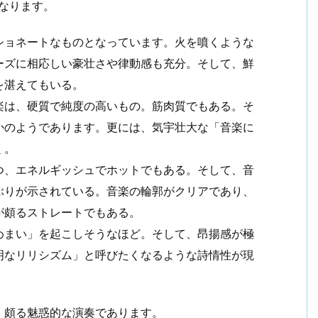
なります。
ショネートなものとなっています。火を噴くような
ーズに相応しい豪壮さや律動感も充分。そして、鮮
を湛えてもいる。
楽は、硬質で純度の高いもの。筋肉質でもある。そ
かのようであります。更には、気宇壮大な「音楽に
く。
つ、エネルギッシュでホットでもある。そして、音
ぶりが示されている。音楽の輪郭がクリアであり、
が頗るストレートでもある。
めまい」を起こしそうなほど。そして、昂揚感が極
明なリリシズム」と呼びたくなるような詩情性が現
、頗る魅惑的な演奏であります。