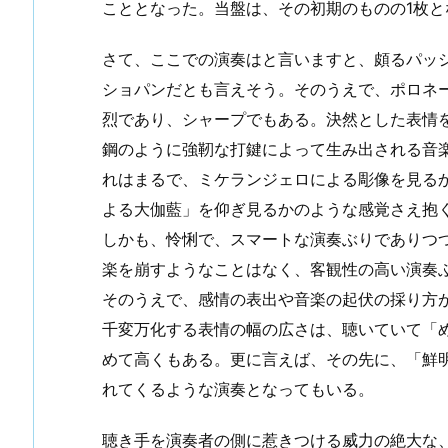
こととなった。当盤は、その初期のものの1枚と
さて、ここでの演奏はと言いますと、頗るパッ
ショパンだとも言えそう。そのうえで、ポロネ
烈であり、シャープでもある。決然とした表情
鋼のように強靭な打鍵によって生み出される音
れはまるで、ミケランジェロによる彫像を見る
よる大伽藍」を仰ぎ見るかのような感覚さえ抱
しかも、怜悧で、スマートな演奏ぶりでありつ
楽を崩すようなことはなく、客観性の高い演奏
そのうえで、感情の表出や音楽の起伏の採り方
千変万化する表情の幅の広さは、聴いていて「
めて高くもある。更に言えば、その先に、「鮮
れてくるような演奏となってもいる。
聴き手を演奏者の側に惹きつける威力の絶大な