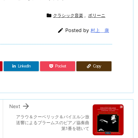

クラシック音楽
,
ポリーニ

Posted by
村上 康
LinkedIn
Pocket
Copy

Next
アラウ＆クーベリック＆バイエルン放
送響によるブラームスのピアノ協奏曲
第1番を聴いて