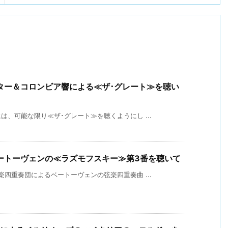
ター＆コロンビア響による≪ザ･グレート≫を聴い
、可能な限り≪ザ･グレート≫を聴くようにし ...
ートーヴェンの≪ラズモフスキー≫第3番を聴いて
四重奏団によるベートーヴェンの弦楽四重奏曲 ...