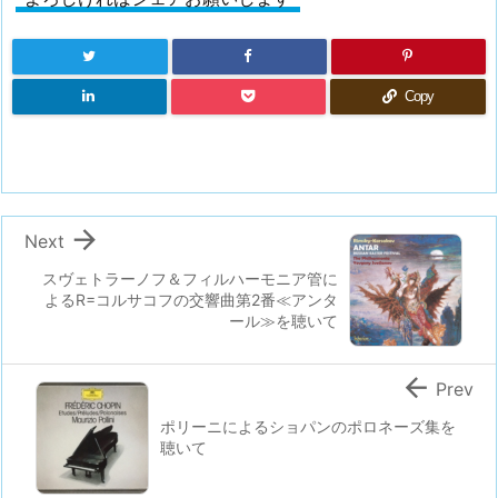
Copy

Next
スヴェトラーノフ＆フィルハーモニア管に
よるR=コルサコフの交響曲第2番≪アンタ
ール≫を聴いて

Prev
ポリーニによるショパンのポロネーズ集を
聴いて