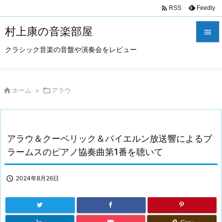

Feedly
RSS
村上康の音楽部屋

クラシック音楽の音盤や演奏会をレビュー

メニュ

サイド

ホーム
>

アラウ

前へ

アラウ＆クーベリック＆バイエルン放送響によるブ
次へ
ラームスのピアノ協奏曲第1番を聴いて

検索

2024年8月26日