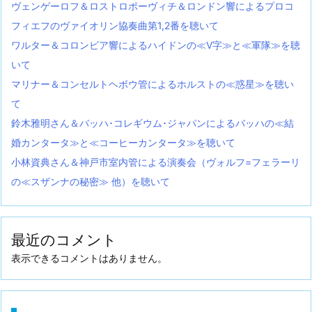
ヴェンゲーロフ＆ロストロポーヴィチ＆ロンドン響によるプロコ
フィエフのヴァイオリン協奏曲第1,2番を聴いて
ワルター＆コロンビア響によるハイドンの≪V字≫と≪軍隊≫を聴
いて
マリナー＆コンセルトヘボウ管によるホルストの≪惑星≫を聴い
て
鈴木雅明さん＆バッハ･コレギウム･ジャパンによるバッハの≪結
婚カンタータ≫と≪コーヒーカンタータ≫を聴いて
小林資典さん＆神戸市室内管による演奏会（ヴォルフ=フェラーリ
の≪スザンナの秘密≫ 他）を聴いて
最近のコメント
表示できるコメントはありません。