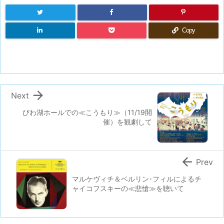
Copy

Next
びわ湖ホールでの≪こうもり≫（11/19開
催）を観劇して

Prev
マルケヴィチ＆ベルリン･フィルによるチ
ャイコフスキーの≪悲愴≫を聴いて