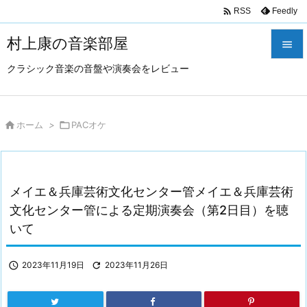

Feedly
RSS
村上康の音楽部屋

クラシック音楽の音盤や演奏会をレビュー

メニュ

サイド

ホーム
>

PACオケ

前へ

メイエ＆兵庫芸術文化センター管メイエ＆兵庫芸術
次へ
文化センター管による定期演奏会（第2日目）を聴

いて
検索

2023年11月19日

2023年11月26日