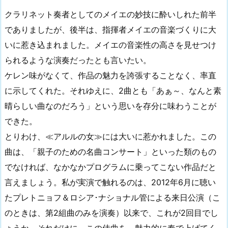
クラリネット奏者としてのメイエの妙技に酔いしれた前半
でありましたが、後半は、指揮者メイエの音楽づくりに大
いに惹き込まれました。メイエの音楽性の高さを見せつけ
られるような演奏だったとも言いたい。
ケレン味がなくて、作品の魅力を誇張することなく、率直
に示してくれた。それゆえに、2曲とも「あぁ～、なんと素
晴らしい曲なのだろう」という思いを存分に味わうことが
できた。
とりわけ、≪アルルの女≫には大いに惹かれました。この
曲は、「親子のための名曲コンサート」といった類のもの
でなければ、なかなかプログラムに乗ってこない作品だと
言えましょう。私が実演で触れるのは、2012年6月に聴い
たプレトニョフ＆ロシア･ナショナル管による来日公演（こ
のときは、第2組曲のみを演奏）以来で、これが2回目でし
ょうか。それだけに、この佳曲を、魅力的に奏で上げてく