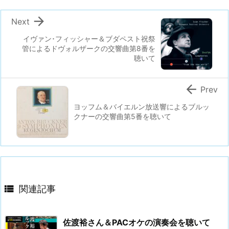

Next
イヴァン･フィッシャー＆ブダペスト祝祭
管によるドヴォルザークの交響曲第8番を
聴いて

Prev
ヨッフム＆バイエルン放送響によるブルッ
クナーの交響曲第5番を聴いて

関連記事
佐渡裕さん＆PACオケの演奏会を聴いて