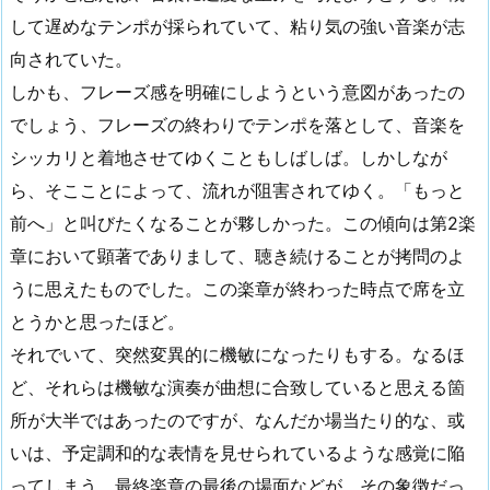
して遅めなテンポが採られていて、粘り気の強い音楽が志
向されていた。
しかも、フレーズ感を明確にしようという意図があったの
でしょう、フレーズの終わりでテンポを落として、音楽を
シッカリと着地させてゆくこともしばしば。しかしなが
ら、そこことによって、流れが阻害されてゆく。「もっと
前へ」と叫びたくなることが夥しかった。この傾向は第2楽
章において顕著でありまして、聴き続けることが拷問のよ
うに思えたものでした。この楽章が終わった時点で席を立
とうかと思ったほど。
それでいて、突然変異的に機敏になったりもする。なるほ
ど、それらは機敏な演奏が曲想に合致していると思える箇
所が大半ではあったのですが、なんだか場当たり的な、或
いは、予定調和的な表情を見せられているような感覚に陥
ってしまう。最終楽章の最後の場面などが、その象徴だっ