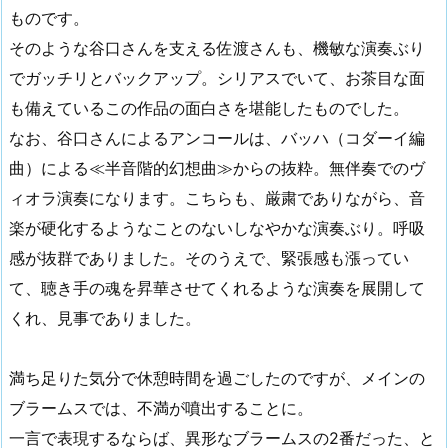
ものです。
そのような谷口さんを支える佐渡さんも、機敏な演奏ぶり
でガッチリとバックアップ。シリアスでいて、お茶目な面
も備えているこの作品の面白さを堪能したものでした。
なお、谷口さんによるアンコールは、バッハ（コダーイ編
曲）による≪半音階的幻想曲≫からの抜粋。無伴奏でのヴ
ィオラ演奏になります。こちらも、厳粛でありながら、音
楽が硬化するようなことのないしなやかな演奏ぶり。呼吸
感が抜群でありました。そのうえで、緊張感も漲ってい
て、聴き手の魂を昇華させてくれるような演奏を展開して
くれ、見事でありました。
満ち足りた気分で休憩時間を過ごしたのですが、メインの
ブラームスでは、不満が噴出することに。
一言で表現するならば、異形なブラームスの2番だった、と