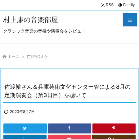

Feedly
RSS
村上康の音楽部屋

クラシック音楽の音盤や演奏会をレビュー

メニュ

サイド

ホーム
>

PACオケ

前へ

佐渡裕さん＆兵庫芸術文化センター管による8月の
次へ
定期演奏会（第3日目）を聴いて

検索

2023年8月7日