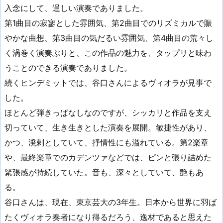
入念にして、逞しい演奏でありました。
第1曲目の寂寥とした雰囲気、第2曲目でのリズミカルで賑
やかな曲想、第3曲目の気だるい雰囲気、第4曲目の荒々し
く渦巻く演奏ぶりと、この作品の魅力を、タップリと味わ
うことのできる演奏でありました。
続くヒンデミットでは、谷口さんによるヴィオラが見事で
した。
ほとんど弾きっぱなしなのですが、シッカリと作品を支え
切っていて、生き生きとした演奏を展開。敏捷性があり、
かつ、溌剌としていて、抒情性にも溢れている。第2楽章
や、最終楽章でのカデンツァなどでは、ピンと張り詰めた
緊張感が持続していた。音も、深々としていて、艶もあ
る。
谷口さんは、現在、東京芸大の3年生。日本から世界に羽ば
たくヴィオラ奏者になり得るだろう、逸材であると思えた