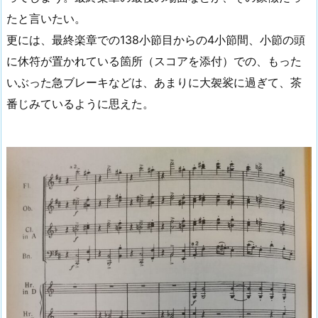
たと言いたい。
更には、最終楽章での138小節目からの4小節間、小節の頭
に休符が置かれている箇所（スコアを添付）での、もった
いぶった急ブレーキなどは、あまりに大袈裟に過ぎて、茶
番じみているように思えた。