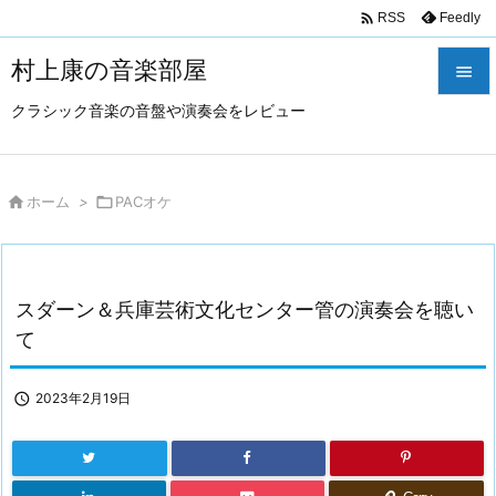

Feedly
RSS
村上康の音楽部屋

クラシック音楽の音盤や演奏会をレビュー

メニュ

サイド

ホーム
>

PACオケ

前へ

スダーン＆兵庫芸術文化センター管の演奏会を聴い
次へ
て

検索

2023年2月19日