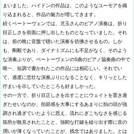
まいました。ハイドンの作品は、このようなユーモアを織
り込まれると、作品の魅力が増してきます。
続くベートーヴェンでは、児玉さんのピアノ演奏は、折り
目正しさを前面に押し出したものとなっていました。それ
は、前の晩に音盤で聴いた演奏を彷彿させるもの。しか
も、剛毅であり、ダイナミズムにも不足がなく、そのよう
な演奏ぶりが、ベートーヴェンの5曲のピアノ協奏曲の中で
唯一、短調で書かれたこの作品には相応しい。それでい
て、過度に悲壮な演奏ぶりになることなく、キリっとした
佇まいを示していたところも好ましかった。
その一方で、折り目正しさを出すことにウェイトを置き過
ぎたせいなのか、拍節感を大事にするあまりに拍の頭が強
調され過ぎていたように思え、流れにぎこちなさを感じる
箇所が散見されたことと、強靭な打鍵を繰り出す際に音の
潤いが薄くなっていたことが、残念ではありました。とは