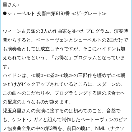
里さん）
●シューベルト 交響曲第8(9)番 ≪ザ･グレート≫
ウィーン古典派の3人の作曲家を並べたプログラム。演奏時
間からすると、ベートーヴェンとシューベルトの2曲だけで
も演奏会としては成立しそうですが、そこにハイドンも加
えられているという、「お得な」プログラムとなっていま
す。
ハイドンは、≪朝≫≪昼≫≪晩≫の三部作を纏めずに≪朝
≫だけがピックアップされているところに、スダーンの、
この曲へのこだわりや、プログラミングする際の取合せへ
の配慮のようなものが窺えます。
児玉麻里さんの実演に接するのは初めてのこと。音盤で
も、ケント･ナガノと組んで制作したベートーヴェンのピア
ノ協奏曲全集の中の第3番を、前日の晩に、NML（ナクソ