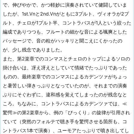
で、伸びやかで、かつ軽妙に演奏されていて健闘していま
したが、1st.Vnと2nd.Vnがともに3プルト、ヴィオラが2プ
ルト、チェロが1プルト半、コントラバスが1人という絞った
編成でありつつも、フルートの細かな音による颯爽とした
パッセージで、音の粒がハッキリと聞こえにくかったの
が、少し残念でありました。
また、第2楽章でのコンマスとチェロのトップによるソロの
掛け合いは、冴え冴えとしていて情緒でたっぷりであった
ものの、最終楽章でのコンマスによるカデンツァがちょっ
と暑苦しい弾きっぷりとなっていたのが、それまでの演奏
ぶりにそぐわずに、違和感を覚えてしまったのが残念なと
ころ。ちなみに、コントラバスによるカデンツァでは、≪
驚愕≫の第2楽章から、例の「びっくり」の旋律が引用され
ていて（突然のフォルテで聴き手を驚愕させる箇所も、コ
ントラバス1本で演奏）、ユーモアたっぷりで噴き出してし