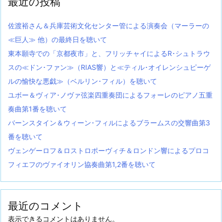
最近の投稿
佐渡裕さん＆兵庫芸術文化センター管による演奏会（マーラーの
≪巨人≫ 他）の最終日を聴いて
東本願寺での「京都夜市」と、フリッチャイによるR･シュトラウ
スの≪ドン･ファン≫（RIAS響）と≪ティル･オイレンシュピーゲ
ルの愉快な悪戯≫（ベルリン･フィル）を聴いて
ユボー＆ヴィア･ノヴァ弦楽四重奏団によるフォーレのピアノ五重
奏曲第1番を聴いて
バーンスタイン＆ウィーン･フィルによるブラームスの交響曲第3
番を聴いて
ヴェンゲーロフ＆ロストロポーヴィチ＆ロンドン響によるプロコ
フィエフのヴァイオリン協奏曲第1,2番を聴いて
最近のコメント
表示できるコメントはありません。