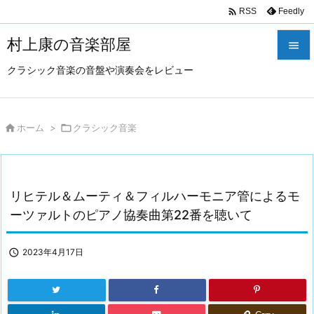

Feedly
RSS
村上康の音楽部屋

クラシック音楽の音盤や演奏会をレビュー

メニュ

サイド

ホーム
>

クラシック音楽

前へ

リヒテル＆ムーティ＆フィルハーモニア管によるモ
次へ
ーツァルトのピアノ協奏曲第22番を聴いて

検索

2023年4月17日