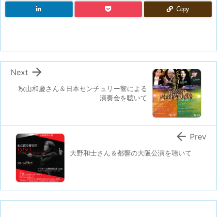
Copy

Next
秋山和慶さん＆日本センチュリー響による
演奏会を聴いて

Prev
大野和士さん＆都響の大阪公演を聴いて