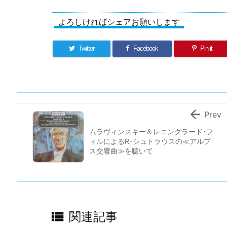
よろしければシェアお願いします
Twitter
Facebook
Pin it

Prev
ムラヴィンスキー＆レニングラード･フ
ィルによるR･シュトラウスの≪アルプ
ス交響曲≫を聴いて

関連記事