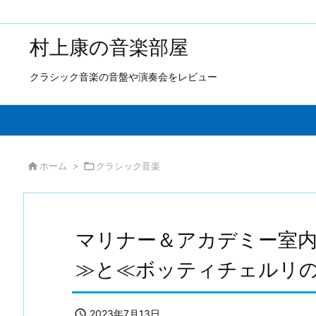
村上康の音楽部屋
クラシック音楽の音盤や演奏会をレビュー

ホーム
>

クラシック音楽
マリナー＆アカデミー室
≫と≪ボッティチェルリ

2023年7月13日