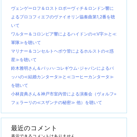
ヴェンゲーロフ＆ロストロポーヴィチ＆ロンドン響に
よるプロコフィエフのヴァイオリン協奏曲第1,2番を聴
いて
ワルター＆コロンビア響によるハイドンの≪V字≫と≪
軍隊≫を聴いて
マリナー＆コンセルトヘボウ管によるホルストの≪惑
星≫を聴いて
鈴木雅明さん＆バッハ･コレギウム･ジャパンによるバ
ッハの≪結婚カンタータ≫と≪コーヒーカンタータ≫
を聴いて
小林資典さん＆神戸市室内管による演奏会（ヴォルフ=
フェラーリの≪スザンナの秘密≫ 他）を聴いて
最近のコメント
表示できるコメントはありません。