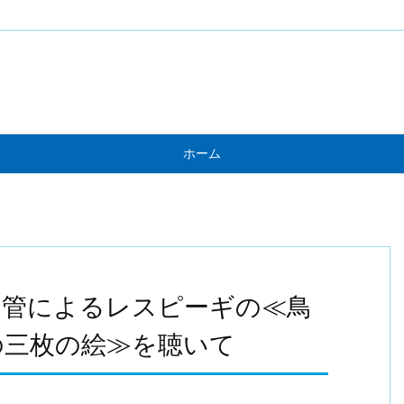
ホーム
内管によるレスピーギの≪鳥
の三枚の絵≫を聴いて