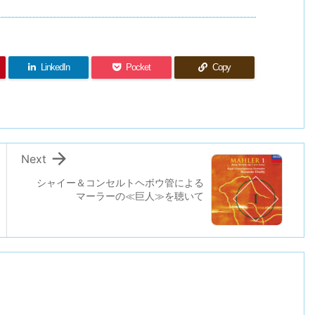
LinkedIn
Pocket
Copy

Next
シャイー＆コンセルトヘボウ管による
マーラーの≪巨人≫を聴いて