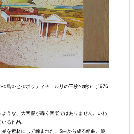
≪鳥≫と≪ボッティチェルリの三枚の絵≫（1976
るような、大音響が轟く音楽ではありません。いわ
ている作品。
作品を素材にして編まれた、5曲から成る組曲。優