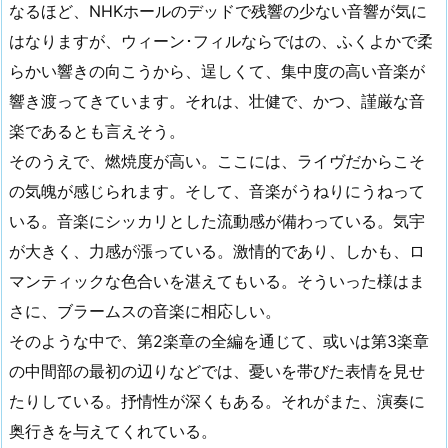
なるほど、NHKホールのデッドで残響の少ない音響が気に
はなりますが、ウィーン･フィルならではの、ふくよかで柔
らかい響きの向こうから、逞しくて、集中度の高い音楽が
響き渡ってきています。それは、壮健で、かつ、謹厳な音
楽であるとも言えそう。
そのうえで、燃焼度が高い。ここには、ライヴだからこそ
の気魄が感じられます。そして、音楽がうねりにうねって
いる。音楽にシッカリとした流動感が備わっている。気宇
が大きく、力感が漲っている。激情的であり、しかも、ロ
マンティックな色合いを湛えてもいる。そういった様はま
さに、ブラームスの音楽に相応しい。
そのような中で、第2楽章の全編を通じて、或いは第3楽章
の中間部の最初の辺りなどでは、憂いを帯びた表情を見せ
たりしている。抒情性が深くもある。それがまた、演奏に
奥行きを与えてくれている。