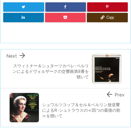
Copy

Next
スウィトナー＆シュターツカペレ･ベルリ
ンによるドヴォルザークの交響曲第8番を
聴いて

Prev
シュワルツコップ＆セル＆ベルリン放送響
によるR･シュトラウスの≪四つの最後の歌
≫を聴いて