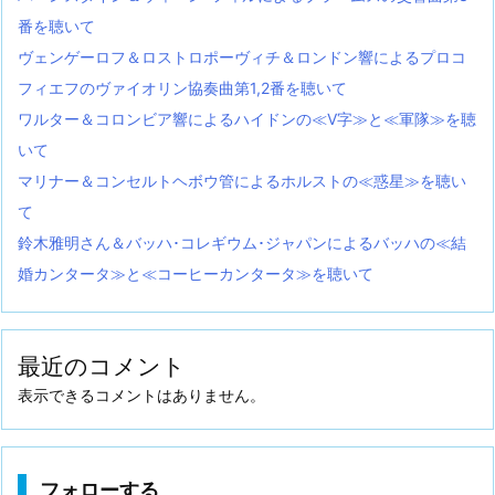
番を聴いて
ヴェンゲーロフ＆ロストロポーヴィチ＆ロンドン響によるプロコ
フィエフのヴァイオリン協奏曲第1,2番を聴いて
ワルター＆コロンビア響によるハイドンの≪V字≫と≪軍隊≫を聴
いて
マリナー＆コンセルトヘボウ管によるホルストの≪惑星≫を聴い
て
鈴木雅明さん＆バッハ･コレギウム･ジャパンによるバッハの≪結
婚カンタータ≫と≪コーヒーカンタータ≫を聴いて
最近のコメント
表示できるコメントはありません。
フォローする