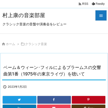

Feedly
RSS
村上康の音楽部屋

クラシック音楽の音盤や演奏会をレビュー

メニュ

サイド

ホーム
>

クラシック音楽

前へ

ベーム＆ウィーン･フィルによるブラームスの交響
次へ
曲第1番（1975年の東京ライヴ）を聴いて

検索

2023年1月2日