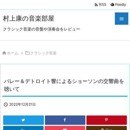

Feedly
RSS
村上康の音楽部屋

クラシック音楽の音盤や演奏会をレビュー

メニュ

サイド

ホーム
>

クラシック音楽

前へ

パレー＆デトロイト響によるショーソンの交響曲を
次へ
聴いて

検索

2022年12月21日