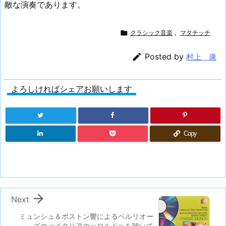
敵な演奏であります。

クラシック音楽
,
マタチッチ

Posted by
村上 康
よろしければシェアお願いします
Copy

Next
ミュンシュ＆ボストン響によるベルリオー
ズの≪イタリアのハロルド≫を聴いて