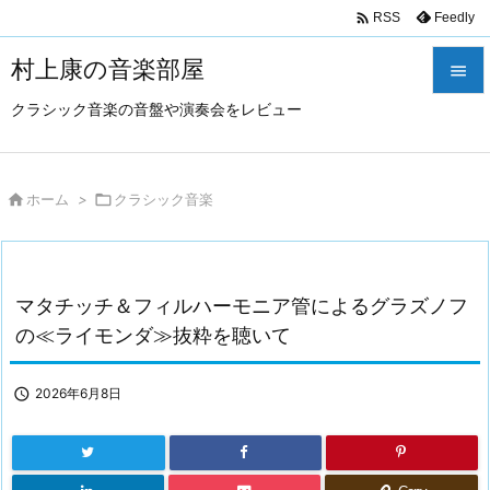

Feedly
RSS
村上康の音楽部屋

クラシック音楽の音盤や演奏会をレビュー

メニュ

サイド

ホーム
>

クラシック音楽

前へ

マタチッチ＆フィルハーモニア管によるグラズノフ
次へ
の≪ライモンダ≫抜粋を聴いて

検索

2026年6月8日