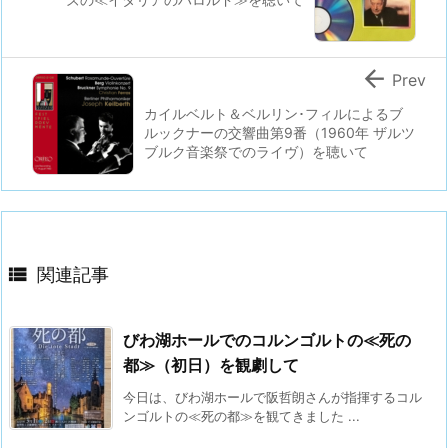

Prev
カイルベルト＆ベルリン･フィルによるブ
ルックナーの交響曲第9番（1960年 ザルツ
ブルク音楽祭でのライヴ）を聴いて

関連記事
びわ湖ホールでのコルンゴルトの≪死の
都≫（初日）を観劇して
今日は、びわ湖ホールで阪哲朗さんが指揮するコル
ンゴルトの≪死の都≫を観てきました ...