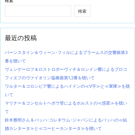
検索
検索
最近の投稿
バーンスタイン＆ウィーン･フィルによるブラームスの交響曲第3
番を聴いて
ヴェンゲーロフ＆ロストロポーヴィチ＆ロンドン響によるプロコ
フィエフのヴァイオリン協奏曲第1,2番を聴いて
ワルター＆コロンビア響によるハイドンの≪V字≫と≪軍隊≫を聴
いて
マリナー＆コンセルトヘボウ管によるホルストの≪惑星≫を聴い
て
鈴木雅明さん＆バッハ･コレギウム･ジャパンによるバッハの≪結
婚カンタータ≫と≪コーヒーカンタータ≫を聴いて