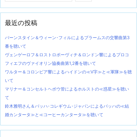
最近の投稿
バーンスタイン＆ウィーン･フィルによるブラームスの交響曲第3
番を聴いて
ヴェンゲーロフ＆ロストロポーヴィチ＆ロンドン響によるプロコ
フィエフのヴァイオリン協奏曲第1,2番を聴いて
ワルター＆コロンビア響によるハイドンの≪V字≫と≪軍隊≫を聴
いて
マリナー＆コンセルトヘボウ管によるホルストの≪惑星≫を聴い
て
鈴木雅明さん＆バッハ･コレギウム･ジャパンによるバッハの≪結
婚カンタータ≫と≪コーヒーカンタータ≫を聴いて