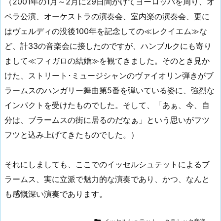
（2001年の1月～2月に29日間かけてヨーロッパを周り、オ
ペラ公演、オーケストラの演奏会、室内楽の演奏会、更に
はヴェルディの没後100年を記念しての≪レクイエム≫な
ど、計33の音楽会に接したのですが、ハンブルクにも寄り
まして≪フィガロの結婚≫を観てきました。そのとき見か
けた、ストリート･ミュージシャンのヴァイオリン弾きがブ
ラームスのハンガリー舞曲第5番を弾いている姿に、強烈な
インパクトを受けたものでした。そして、「あぁ、今、自
分は、ブラームスの街に居るのだなぁ」という思いがフツ
フツと込み上げてきたものでした。）
それにしましても、ここでのイッセルシュテットによるブ
ラームス、実に立派で魅力的な演奏であり、かつ、なんと
も感慨深い演奏であります。