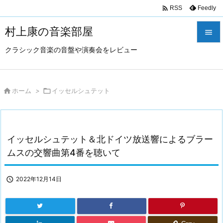

Feedly
RSS
村上康の音楽部屋

クラシック音楽の音盤や演奏会をレビュー

メニュ

サイド

ホーム
>

イッセルシュテット

前へ

イッセルシュテット＆北ドイツ放送響によるブラー
次へ
ムスの交響曲第4番を聴いて

検索

2022年12月14日