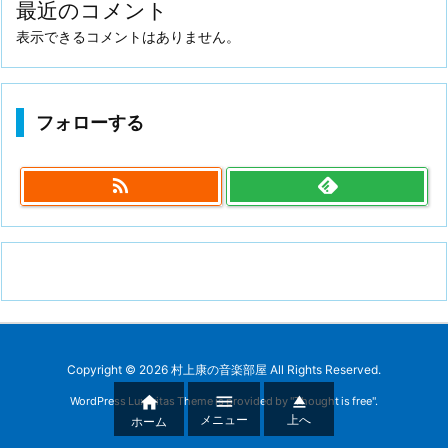
最近のコメント
表示できるコメントはありません。
フォローする

Copyright ©
2026
村上康の音楽部屋
All Rights Reserved.



WordPress Luxeritas Theme is provided by "
Thought is free
".
メニュー
上へ
ホーム