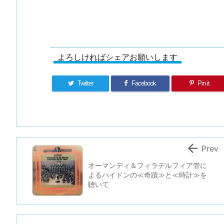
よろしければシェアお願いします
Twitter
Facebook
Pin it

Prev
オーマンディ＆フィラデルフィア管に
よるハイドンの≪奇蹟≫と≪時計≫を
聴いて