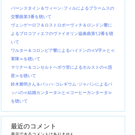
バーンスタイン＆ウィーン･フィルによるブラームスの
交響曲第3番を聴いて
ヴェンゲーロフ＆ロストロポーヴィチ＆ロンドン響に
よるプロコフィエフのヴァイオリン協奏曲第1,2番を聴
いて
ワルター＆コロンビア響によるハイドンの≪V字≫と≪
軍隊≫を聴いて
マリナー＆コンセルトヘボウ管によるホルストの≪惑
星≫を聴いて
鈴木雅明さん＆バッハ･コレギウム･ジャパンによるバ
ッハの≪結婚カンタータ≫と≪コーヒーカンタータ≫
を聴いて
最近のコメント
表示できるコメントはありません。