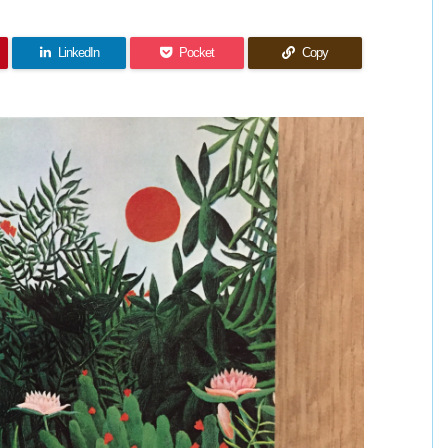
LinkedIn
Pocket
Copy