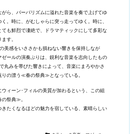
ながら、バーバリズムに溢れた音楽を奏で上げてゆ
ゆく。時に、がむしゃらに突っ走ってゆく。時に、
とても鮮烈で凄絶で、ドラマティックにして多彩な
ります。
らの美感をいささかも損ねない響きを保持しなが
マゼールの演奏ぶりは、鋭利な音楽を志向したもの
かで丸みを帯びた響きによって、音楽にまろやかさ
薫りの漂う≪春の祭典≫となっている。
にウィーン･フィルの美質が加わるという、この組
春の祭典≫。
つきたくなるほどの魅力を宿している、素晴らしい