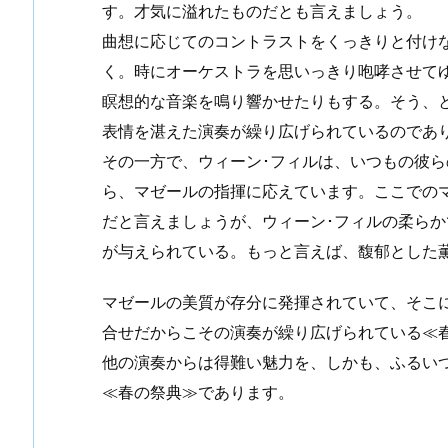
す。才気に溢れたものだとも言えましょう。
曲想に応じてのコントラストをくっきりと付け
く。時にオーケストラを思いっきり咆哮させて
瞑想的な音楽を鳴り響かせたりもする。そう、
表情を湛えた演奏が繰り広げられているのであ
その一方で、ウィーン･フィルは、いつもの彼
ら、マゼールの指揮に応えています。ここでの
だと言えましょうが、ウィーン･フィルの柔ら
が与えられている。もっと言えば、馥郁とした
マゼールの美質が存分に発揮されていて、そこ
合せだからこその演奏が繰り広げられている≪
他の演奏からは得難い魅力を、しかも、ふるい
≪春の祭典≫であります。