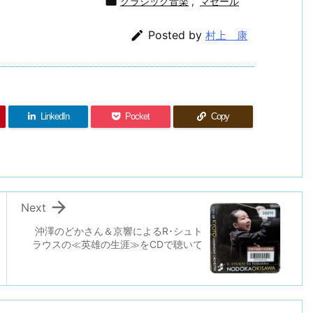

クラシック音楽
,
マゼール

Posted by
村上 康
LinkedIn
Pocket
Copy

Next
沖澤のどかさん＆京響によるR･シュト
ラウスの≪英雄の生涯≫をCDで聴いて