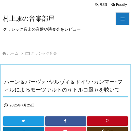

Feedly
RSS
村上康の音楽部屋

クラシック音楽の音盤や演奏会をレビュー

メニュ

サイド

ホーム
>

クラシック音楽

前へ

ハーン＆パーヴォ･ヤルヴィ＆ドイツ･カンマー･フ
次へ
ィルによるモーツァルトの≪トルコ風≫を聴いて

検索

2025年7月25日