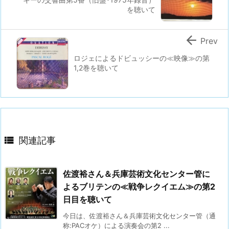
を聴いて

Prev
ロジェによるドビュッシーの≪映像≫の第
1,2巻を聴いて

関連記事
佐渡裕さん＆兵庫芸術文化センター管に
よるブリテンの≪戦争レクイエム≫の第2
日目を聴いて
今日は、佐渡裕さん＆兵庫芸術文化センター管（通
称:PACオケ）による演奏会の第2 ...