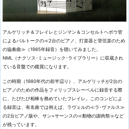
アルゲリッチ＆フレイレとジンマン＆コンセルトヘボウ管
によるバルトークの≪2台のピアノ、打楽器と管弦楽のため
の協奏曲≫（1985年録音）を聴いてみました。
NML（ナクソス･ミュージック･ライブラリー）に収蔵され
ている音盤での鑑賞になります。
この時期（1980年代の前半辺り）、アルゲリッチが2台の
ピアノのための作品をフィリップスレーベルに録音する際
に、たびたび相棒を務めていたフレイレ。このコンビによ
る録音は、有名曲では例えば、ラヴェルの≪ラ･ヴァルス≫
の2台ピアノ版や、サン=サーンスの≪動物の謝肉祭≫など
が残っています。