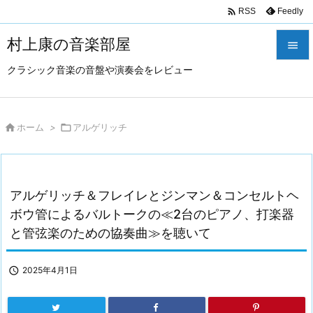

Feedly
RSS
村上康の音楽部屋

クラシック音楽の音盤や演奏会をレビュー

メニュ

サイド

ホーム
>

アルゲリッチ

前へ

アルゲリッチ＆フレイレとジンマン＆コンセルトヘ
次へ
ボウ管によるバルトークの≪2台のピアノ、打楽器

と管弦楽のための協奏曲≫を聴いて
検索

2025年4月1日