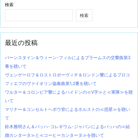
検索
検索
最近の投稿
バーンスタイン＆ウィーン･フィルによるブラームスの交響曲第3
番を聴いて
ヴェンゲーロフ＆ロストロポーヴィチ＆ロンドン響によるプロコ
フィエフのヴァイオリン協奏曲第1,2番を聴いて
ワルター＆コロンビア響によるハイドンの≪V字≫と≪軍隊≫を聴
いて
マリナー＆コンセルトヘボウ管によるホルストの≪惑星≫を聴い
て
鈴木雅明さん＆バッハ･コレギウム･ジャパンによるバッハの≪結
婚カンタータ≫と≪コーヒーカンタータ≫を聴いて