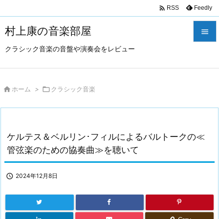

Feedly
RSS
村上康の音楽部屋

クラシック音楽の音盤や演奏会をレビュー

メニュ

サイド

ホーム
>

クラシック音楽

前へ

ケルテス＆ベルリン･フィルによるバルトークの≪
次へ
管弦楽のための協奏曲≫を聴いて

検索

2024年12月8日