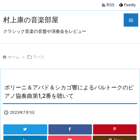

Feedly
RSS
村上康の音楽部屋

クラシック音楽の音盤や演奏会をレビュー

メニュ

サイド

ホーム
>

アバド

前へ

ポリーニ＆アバド＆シカゴ響によるバルトークのピ
次へ
アノ協奏曲第1,2番を聴いて

検索

2023年7月1日