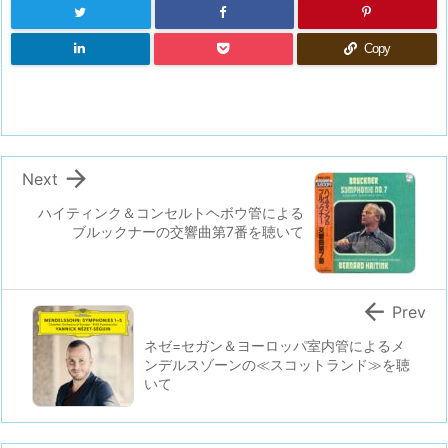
Copy

Next
ハイティンク＆コンセルトヘボウ管による
ブルックナーの交響曲第7番を聴いて

Prev
ネゼ=セガン＆ヨーロッパ室内管によるメ
ンデルスゾーンの≪スコットランド≫を聴
いて