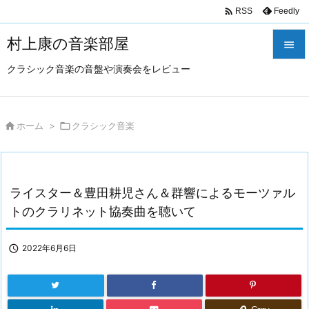

Feedly
RSS
村上康の音楽部屋

クラシック音楽の音盤や演奏会をレビュー

メニュ

サイド

ホーム
>

クラシック音楽

前へ

ライスター＆豊田耕児さん＆群響によるモーツァル
次へ
トのクラリネット協奏曲を聴いて

検索

2022年6月6日