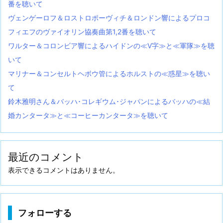
番を聴いて
ヴェンゲーロフ＆ロストロポーヴィチ＆ロンドン響によるプロコ
フィエフのヴァイオリン協奏曲第1,2番を聴いて
ワルター＆コロンビア響によるハイドンの≪V字≫と≪軍隊≫を聴
いて
マリナー＆コンセルトヘボウ管によるホルストの≪惑星≫を聴い
て
鈴木雅明さん＆バッハ･コレギウム･ジャパンによるバッハの≪結
婚カンタータ≫と≪コーヒーカンタータ≫を聴いて
最近のコメント
表示できるコメントはありません。
フォローする