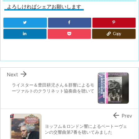
よろしければシェアお願いします
Copy

Next
ライスター＆豊田耕児さん＆群響によるモ
ーツァルトのクラリネット協奏曲を聴いて

Prev
ヨッフム＆ロンドン響によるベートーヴェ
ンの交響曲第7番を聴いてみました