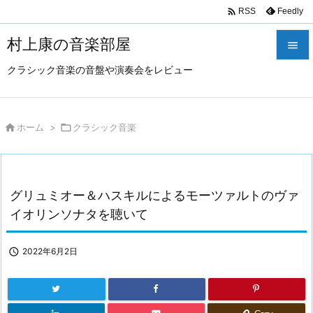

Feedly
RSS
村上康の音楽部屋

クラシック音楽の音盤や演奏会をレビュー

メニュ

サイド

ホーム
>

クラシック音楽

前へ

グリュミオー＆ハスキルによるモーツァルトのヴァ
次へ
イオリンソナタを聴いて

検索

2022年6月2日