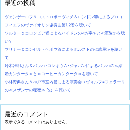
最近の投稿
ヴェンゲーロフ＆ロストロポーヴィチ＆ロンドン響によるプロコ
フィエフのヴァイオリン協奏曲第1,2番を聴いて
ワルター＆コロンビア響によるハイドンの≪V字≫と≪軍隊≫を聴
いて
マリナー＆コンセルトヘボウ管によるホルストの≪惑星≫を聴い
て
鈴木雅明さん＆バッハ･コレギウム･ジャパンによるバッハの≪結
婚カンタータ≫と≪コーヒーカンタータ≫を聴いて
小林資典さん＆神戸市室内管による演奏会（ヴォルフ=フェラーリ
の≪スザンナの秘密≫ 他）を聴いて
最近のコメント
表示できるコメントはありません。