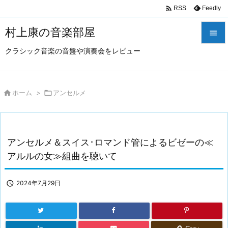

Feedly
RSS
村上康の音楽部屋

クラシック音楽の音盤や演奏会をレビュー

メニュ

サイド

ホーム
>

アンセルメ

前へ

アンセルメ＆スイス･ロマンド管によるビゼーの≪
次へ
アルルの女≫組曲を聴いて

検索

2024年7月29日