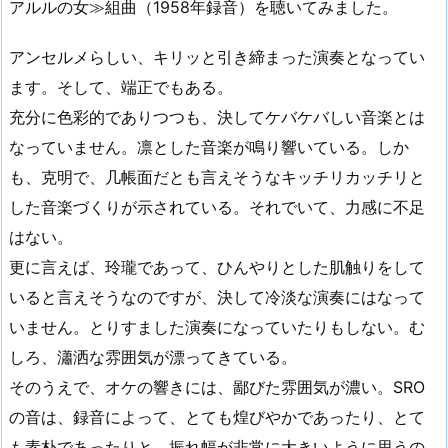
アルルの女≫組曲（1958年録音）を聴いてみました。
アンセルメらしい、キリッと引き締まった演奏となってい
ます。そして、端正でもある。
充分に色彩的でありつつも、決してケバケバしい音楽とは
なっていません。凛とした音楽が鳴り響いている。しか
も、克明で、几帳面だとも言えそうなキッチリカッチリと
した音楽づくりが示されている。それでいて、力感に不足
はない。
更に言えば、玲瓏であって、ひんやりとした肌触りをして
いると言えそうなのですが、決して冷淡な演奏にはなって
いません。とりすました演奏になっていたりもしない。む
しろ、瀟洒な雰囲気が漂ってきている。
そのうえで、オケの響きには、鄙びた雰囲気が濃い。SRO
の音は、録音によって、とても煌びやかであったり、とて
も素朴であったりと、振れ幅が非常に大きいように思うの