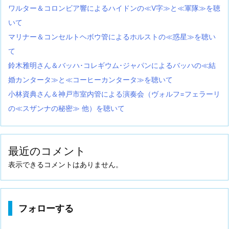
ワルター＆コロンビア響によるハイドンの≪V字≫と≪軍隊≫を聴
いて
マリナー＆コンセルトヘボウ管によるホルストの≪惑星≫を聴い
て
鈴木雅明さん＆バッハ･コレギウム･ジャパンによるバッハの≪結
婚カンタータ≫と≪コーヒーカンタータ≫を聴いて
小林資典さん＆神戸市室内管による演奏会（ヴォルフ=フェラーリ
の≪スザンナの秘密≫ 他）を聴いて
最近のコメント
表示できるコメントはありません。
フォローする