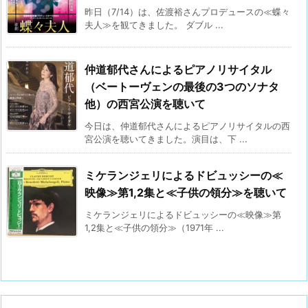
昨日（7/14）は、佐渡裕さんプロデュースの≪蝶々
夫人≫を観てきました。 ダブル ...
仲道郁代さんによるピアノリサイタル
（ベートーヴェンの最後の3つのソナタ
他）の西宮公演を聴いて
今日は、仲道郁代さんによるピアノリサイタルの西
宮公演を聴いてきました。演目は、下 ...
ミケランジェリによるドビュッシーの≪
映像≫第1,2集と≪子供の領分≫を聴いて
ミケランジェリによるドビュッシーの≪映像≫第
1,2集と≪子供の領分≫（1971年 ...