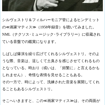
シルヴェストリ＆フィルハーモニア管によるヒンデミット
の
≪
画家マティス
≫
（
1958
年録音）を聴いてみました。
NML
（ナクソス･ミュージック･ライブラリー）に収蔵され
ている音盤での鑑賞になります。
しばしば爆演を繰り広げてくれるシルヴェストリ。そのよ
うな際、音楽は、逞しくて土臭さを感じさせてくれるもの
となっている。時おり（或いは、「頻繁に」と言えるかも
しれません）、奇怪な表情を見せることもある。
その一方で、時によって、洗練された音楽を展開してくれ
ることもあるシルヴェストリ。
そこへいきますと、この
≪
画家マティス
≫
は、その両面が