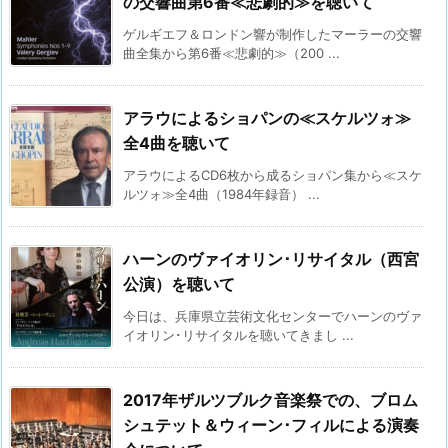
の交響曲第6番≪悲劇的≫を聴いて
ゲルギエフ＆ロンドン響が制作したマーラーの交響
曲全集から第6番≪悲劇的≫（200 ...
アラウによるショパンの≪スケルツォ≫
全4曲を聴いて
アラウによるCD6枚から成るショパン集から≪スケ
ルツォ≫全4曲（1984年録音） ...
ハーンのヴァイオリン･リサイタル（西宮
公演）を聴いて
今日は、兵庫県立芸術文化センターでハーンのヴァ
イオリン･リサイタルを聴いてきまし ...
2017年ザルツブルク音楽祭での、ブロム
シュテット＆ウィーン･フィルによる演奏