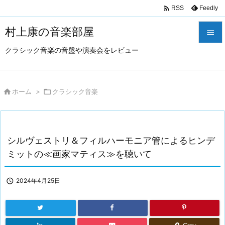

Feedly
RSS
村上康の音楽部屋

クラシック音楽の音盤や演奏会をレビュー

メニュ

サイド

ホーム
>

クラシック音楽

前へ

シルヴェストリ＆フィルハーモニア管によるヒンデ
次へ
ミットの≪画家マティス≫を聴いて

検索

2024年4月25日