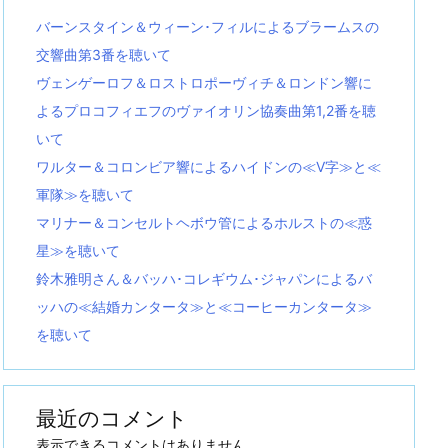
バーンスタイン＆ウィーン･フィルによるブラームスの
交響曲第3番を聴いて
ヴェンゲーロフ＆ロストロポーヴィチ＆ロンドン響に
よるプロコフィエフのヴァイオリン協奏曲第1,2番を聴
いて
ワルター＆コロンビア響によるハイドンの≪V字≫と≪
軍隊≫を聴いて
マリナー＆コンセルトヘボウ管によるホルストの≪惑
星≫を聴いて
鈴木雅明さん＆バッハ･コレギウム･ジャパンによるバ
ッハの≪結婚カンタータ≫と≪コーヒーカンタータ≫
を聴いて
最近のコメント
表示できるコメントはありません。