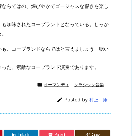
管ならではの、煌びやかでゴージャスな響きを楽し
」も加味されたコープランドとなっている。しっか
る。
かも、コープランドならではと言えましょう、聴い
。
まった、素敵なコープランド演奏であります。

オーマンディ
,
クラシック音楽

Posted by
村上 康
LinkedIn
Pocket
Copy