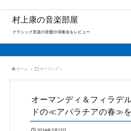
村上康の音楽部屋
クラシック音楽の音盤や演奏会をレビュー

ホーム
>

オーマンディ
オーマンディ＆フィラデ
ドの≪アパラチアの春≫

2024年3月12日