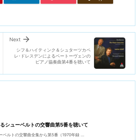

Next
シフ＆ハイティンク＆シュターツカペ
レ･ドレスデンによるベートーヴェンの
ピアノ協奏曲第4番を聴いて
よるシューベルトの交響曲第5番を聴いて
ルトの交響曲全集から第5番（1970年録 ...