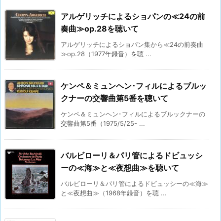
アルゲリッチによるショパンの≪24の前
奏曲≫op.28を聴いて
アルゲリッチによるショパン集から≪24の前奏曲
≫op.28（1977年録音）を聴 ...
ケンペ＆ミュンヘン･フィルによるブルッ
クナーの交響曲第5番を聴いて
ケンペ＆ミュンヘン･フィルによるブルックナーの
交響曲第5番（1975/5/25- ...
バルビローリ＆パリ管によるドビュッシ
ーの≪海≫と≪夜想曲≫を聴いて
バルビローリ＆パリ管によるドビュッシーの≪海≫
と≪夜想曲≫（1968年録音）を聴 ...