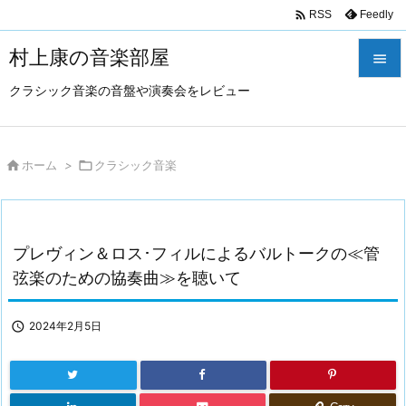

Feedly
RSS
村上康の音楽部屋

クラシック音楽の音盤や演奏会をレビュー

メニュ

サイド

ホーム
>

クラシック音楽

前へ

プレヴィン＆ロス･フィルによるバルトークの≪管
次へ
弦楽のための協奏曲≫を聴いて

検索

2024年2月5日