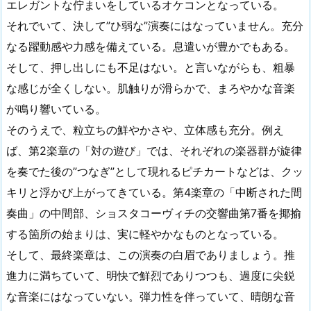
エレガントな佇まいをしているオケコンとなっている。
それでいて、決して”ひ弱な”演奏にはなっていません。充分
なる躍動感や力感を備えている。息遣いが豊かでもある。
そして、押し出しにも不足はない。と言いながらも、粗暴
な感じが全くしない。肌触りが滑らかで、まろやかな音楽
が鳴り響いている。
そのうえで、粒立ちの鮮やかさや、立体感も充分。例え
ば、第2楽章の「対の遊び」では、それぞれの楽器群が旋律
を奏でた後の”つなぎ”として現れるピチカートなどは、クッ
キリと浮かび上がってきている。第4楽章の「中断された間
奏曲」の中間部、ショスタコーヴィチの交響曲第7番を揶揄
する箇所の始まりは、実に軽やかなものとなっている。
そして、最終楽章は、この演奏の白眉でありましょう。推
進力に満ちていて、明快で鮮烈でありつつも、過度に尖鋭
な音楽にはなっていない。弾力性を伴っていて、晴朗な音