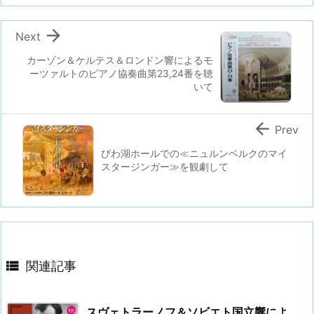

Next
カーゾン＆ケルテス＆ロンドン響によるモ
ーツァルトのピアノ協奏曲第23,24番を聴
いて

Prev
びわ湖ホールでの≪ニュルンベルクのマイ
スタージンガー≫を観劇して

関連記事
スヴェトラーノフ＆ソビエト国立響によ