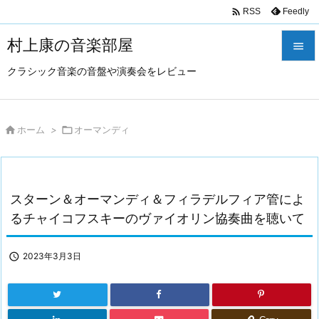

Feedly
RSS
村上康の音楽部屋

クラシック音楽の音盤や演奏会をレビュー

メニュ

サイド

ホーム
>

オーマンディ

前へ

スターン＆オーマンディ＆フィラデルフィア管によ
次へ
るチャイコフスキーのヴァイオリン協奏曲を聴いて

検索

2023年3月3日