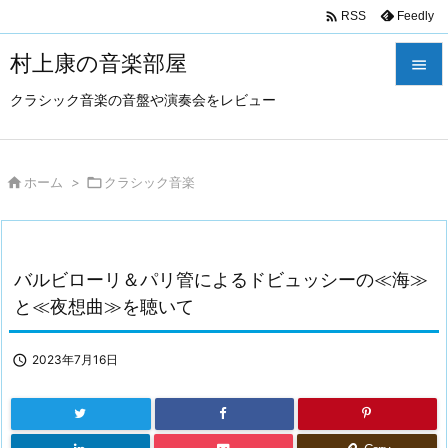

Feedly
RSS
村上康の音楽部屋

クラシック音楽の音盤や演奏会をレビュー

メニュ

サイド

ホーム
>

クラシック音楽

前へ

バルビローリ＆パリ管によるドビュッシーの≪海≫
次へ
と≪夜想曲≫を聴いて

検索

2023年7月16日