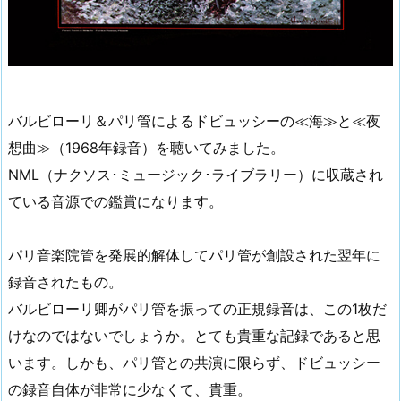
バルビローリ＆パリ管によるドビュッシーの≪海≫と≪夜
想曲≫（1968年録音）を聴いてみました。
NML（ナクソス･ミュージック･ライブラリー）に収蔵され
ている音源での鑑賞になります。
パリ音楽院管を発展的解体してパリ管が創設された翌年に
録音されたもの。
バルビローリ卿がパリ管を振っての正規録音は、この1枚だ
けなのではないでしょうか。とても貴重な記録であると思
います。しかも、パリ管との共演に限らず、ドビュッシー
の録音自体が非常に少なくて、貴重。