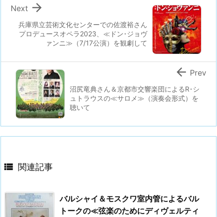

Next
兵庫県立芸術文化センターでの佐渡裕さん
プロデュースオペラ2023、≪ドン･ジョヴ
ァンニ≫（7/17公演）を観劇して

Prev
沼尻竜典さん＆京都市交響楽団によるR･シ
ュトラウスの≪サロメ≫（演奏会形式）を
聴いて

関連記事
バルシャイ＆モスクワ室内管によるバル
トークの≪弦楽のためにディヴェルティ