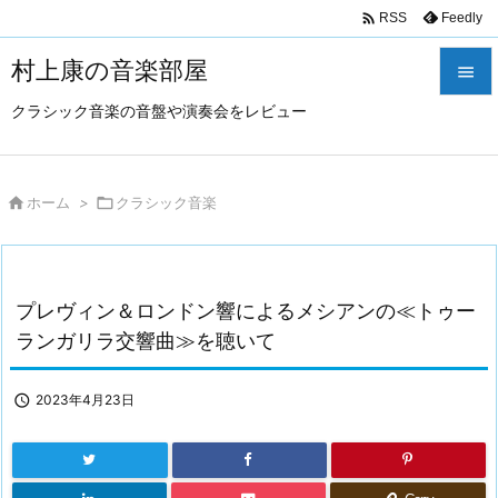

Feedly
RSS
村上康の音楽部屋

クラシック音楽の音盤や演奏会をレビュー

メニュ

サイド

ホーム
>

クラシック音楽

前へ

プレヴィン＆ロンドン響によるメシアンの≪トゥー
次へ
ランガリラ交響曲≫を聴いて

検索

2023年4月23日