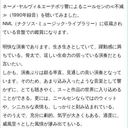
ネーメ･ヤルヴィ＆エーテボリ響によるニールセンの≪不滅
≫（1990年録音）を聴いてみました。
NML（ナクソス･ミュージック･ライブラリー）に収蔵され
ている音盤での鑑賞になります。
明快な演奏であります。生き生きとしていて、躍動感に満
ちている。骨太で、逞しい生命力の宿っている演奏だとも
言いたい。
しかも、演奏ぶりは頗る率直。見通しの良い演奏となって
います。そのため、あまり込み入ったような音楽として響
かずに、とても聴きやく、ス～と作品の世界に入り込める
ことができる。更には、ニールセンならではのウィット
や、シニカルな表情も、しっかりと刻み込まれている。
そのうえで、充分に劇的。気宇が大きくもある。適度に、
威風堂々とした風情が滲み出てもいる。