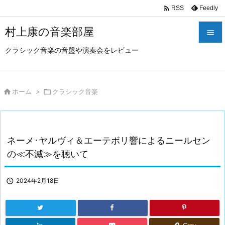

Feedly
RSS
村上康の音楽部屋

クラシック音楽の音盤や演奏会をレビュー

メニュ

サイド

ホーム
>

クラシック音楽

前へ

ネーメ･ヤルヴィ＆エーテボリ響によるニールセン
次へ
の≪不滅≫を聴いて

検索

2024年2月18日