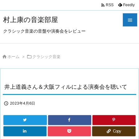

Feedly
RSS
村上康の音楽部屋

クラシック音楽の音盤や演奏会をレビュー

メニュ

サイド

ホーム
>

クラシック音楽

前へ

井上道義さん＆大阪フィルによる演奏会を聴いて
次へ

検索

2023年4月6日
Copy