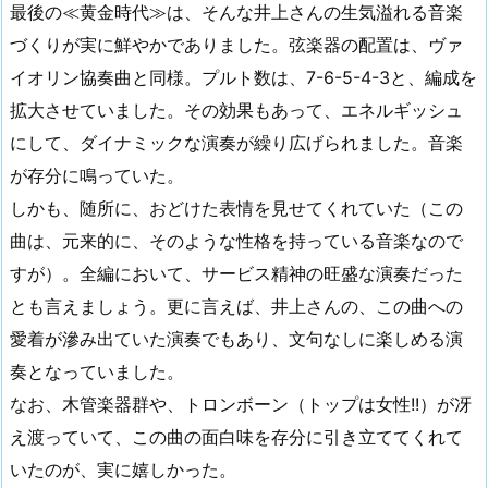
最後の≪黄金時代≫は、そんな井上さんの生気溢れる音楽
づくりが実に鮮やかでありました。弦楽器の配置は、ヴァ
イオリン協奏曲と同様。プルト数は、7-6-5-4-3と、編成を
拡大させていました。その効果もあって、エネルギッシュ
にして、ダイナミックな演奏が繰り広げられました。音楽
が存分に鳴っていた。
しかも、随所に、おどけた表情を見せてくれていた（この
曲は、元来的に、そのような性格を持っている音楽なので
すが）。全編において、サービス精神の旺盛な演奏だった
とも言えましょう。更に言えば、井上さんの、この曲への
愛着が滲み出ていた演奏でもあり、文句なしに楽しめる演
奏となっていました。
なお、木管楽器群や、トロンボーン（トップは女性!!）が冴
え渡っていて、この曲の面白味を存分に引き立ててくれて
いたのが、実に嬉しかった。