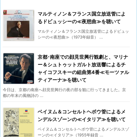
マルティノン＆フランス国立放送管によ
るドビュッシーの≪夜想曲≫を聴いて
マルティノン＆フランス国立放送管によるドビュッ
シーの≪夜想曲≫（1973年録音） ...
京都･南座での顔見世興行観劇と、マリナ
ー＆シュトゥットガルト放送響によるチ
ャイコフスキーの組曲第4番≪モーツァル
ティアーナ≫を聴いて
今日は、京都の南座へ顔見世興行の夜の部を観に行ってきました。京
都の年末の風物詩の ...
ベイヌム＆コンセルトヘボウ管によるメ
ンデルスゾーンの≪イタリア≫を聴いて
ベイヌム＆コンセルトヘボウ管によるメンデルスゾ
ーンの≪イタリア≫（1955年録音 ...