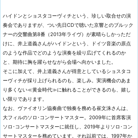
ハイドンとショスタコーヴィチという、珍しい取合せの演
奏会でありますが、つい先日CDで聴いた京響とのブルック
ナーの交響曲第8番（2013年ライヴ）が素晴らしかっただ
けに、井上道義さんがハイドンという、ドイツ音楽の原点
のような作品でどのような演奏を繰り広げてくれるのか
と、期待に胸を躍らせながら会場へ向かいました。
そこに加えて、井上道義さんが得意としているショスタコ
ーヴィチが採り上げられるのも、楽しみ。実演機会のあま
り多くない≪黄金時代≫に触れることができるのも、嬉し
い限りであります。
なお、ヴァイオリン協奏曲で独奏を務める崔文洙さんは、
大フィルのソロ･コンサートマスター。2009年に首席客演
ソロ･コンサートマスターに就任し、2019年よりソロ･コン
サートマスターを務めています。それ以前では、1997年か