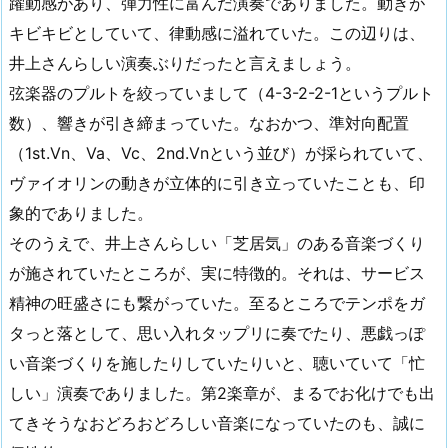
躍動感があり、弾力性に富んだ演奏でありました。動きが
キビキビとしていて、律動感に溢れていた。この辺りは、
井上さんらしい演奏ぶりだったと言えましょう。
弦楽器のプルトを絞っていまして（4-3-2-2-1というプルト
数）、響きが引き締まっていた。なおかつ、準対向配置
（1st.Vn、Va、Vc、2nd.Vnという並び）が採られていて、
ヴァイオリンの動きが立体的に引き立っていたことも、印
象的でありました。
そのうえで、井上さんらしい「芝居気」のある音楽づくり
が施されていたところが、実に特徴的。それは、サービス
精神の旺盛さにも繋がっていた。至るところでテンポをガ
タっと落として、思い入れタップリに奏でたり、悪戯っぽ
い音楽づくりを施したりしていたりいと、聴いていて「忙
しい」演奏でありました。第2楽章が、まるでお化けでも出
てきそうなおどろおどろしい音楽になっていたのも、誠に