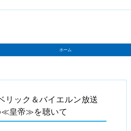
ホーム
ベリック＆バイエルン放送
の≪皇帝≫を聴いて