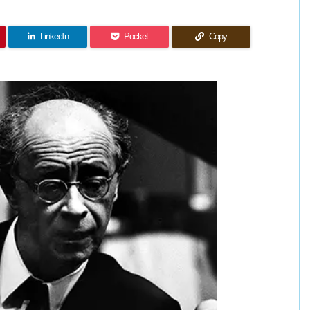
LinkedIn
Pocket
Copy