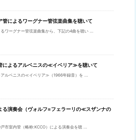
ア管によるワーグナー管弦楽曲集を聴いて
ワーグナー管弦楽曲集から、下記の4曲を聴い ...
管によるアルベニスの≪イベリア≫を聴いて
ルベニスの≪イベリア≫（1966年録音）を ...
よる演奏会（ヴォルフ=フェラーリの≪スザンナの
市室内管（略称:KCCO）による演奏会を聴 ...