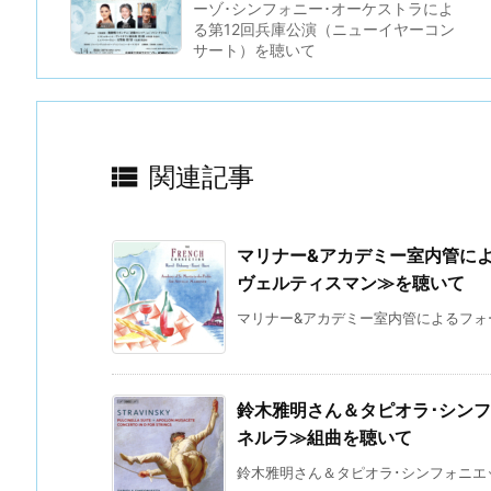
ーゾ･シンフォニー･オーケストラによ
る第12回兵庫公演（ニューイヤーコン
サート）を聴いて

関連記事
マリナー&アカデミー室内管に
ヴェルティスマン≫を聴いて
マリナー&アカデミー室内管によるフォー
鈴木雅明さん＆タピオラ･シン
ネルラ≫組曲を聴いて
鈴木雅明さん＆タピオラ･シンフォニエッ