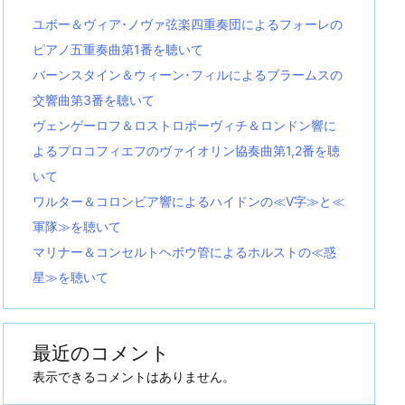
ユボー＆ヴィア･ノヴァ弦楽四重奏団によるフォーレの
ピアノ五重奏曲第1番を聴いて
バーンスタイン＆ウィーン･フィルによるブラームスの
交響曲第3番を聴いて
ヴェンゲーロフ＆ロストロポーヴィチ＆ロンドン響に
よるプロコフィエフのヴァイオリン協奏曲第1,2番を聴
いて
ワルター＆コロンビア響によるハイドンの≪V字≫と≪
軍隊≫を聴いて
マリナー＆コンセルトヘボウ管によるホルストの≪惑
星≫を聴いて
最近のコメント
表示できるコメントはありません。