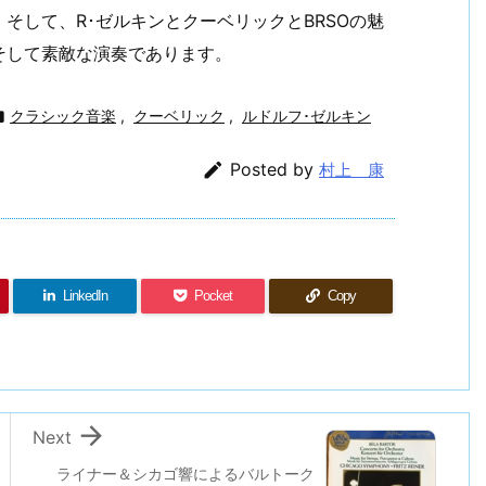
そして、R･ゼルキンとクーベリックとBRSOの魅
そして素敵な演奏であります。

クラシック音楽
,
クーベリック
,
ルドルフ･ゼルキン

Posted by
村上 康
LinkedIn
Pocket
Copy

Next
ライナー＆シカゴ響によるバルトーク