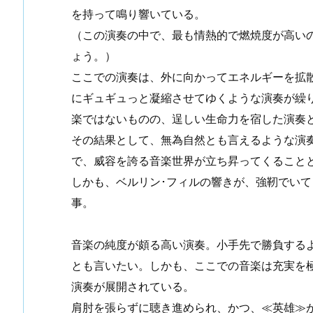
を持って鳴り響いている。
（この演奏の中で、最も情熱的で燃焼度が高い
ょう。）
ここでの演奏は、外に向かってエネルギーを拡
にギュギュっと凝縮させてゆくような演奏が繰
楽ではないものの、逞しい生命力を宿した演奏
その結果として、無為自然とも言えるような演
で、威容を誇る音楽世界が立ち昇ってくること
しかも、ベルリン･フィルの響きが、強靭でい
事。
音楽の純度が頗る高い演奏。小手先で勝負する
とも言いたい。しかも、ここでの音楽は充実を
演奏が展開されている。
肩肘を張らずに聴き進められ、かつ、≪英雄≫