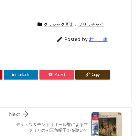

クラシック音楽
,
フリッチャイ

Posted by
村上 康
LinkedIn
Pocket
Copy

Next
デュトワ＆モントリオール響によるフ
ァリャの≪三角帽子≫を聴いて