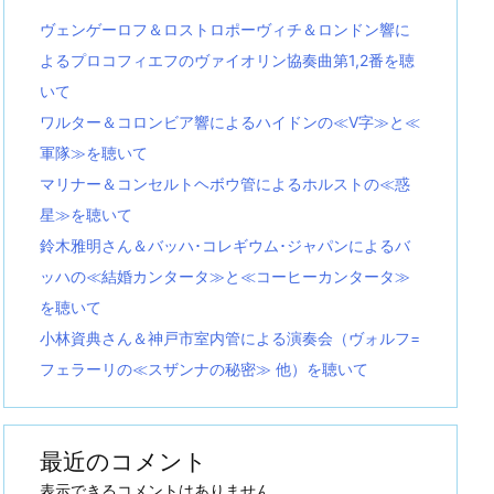
ヴェンゲーロフ＆ロストロポーヴィチ＆ロンドン響に
よるプロコフィエフのヴァイオリン協奏曲第1,2番を聴
いて
ワルター＆コロンビア響によるハイドンの≪V字≫と≪
軍隊≫を聴いて
マリナー＆コンセルトヘボウ管によるホルストの≪惑
星≫を聴いて
鈴木雅明さん＆バッハ･コレギウム･ジャパンによるバ
ッハの≪結婚カンタータ≫と≪コーヒーカンタータ≫
を聴いて
小林資典さん＆神戸市室内管による演奏会（ヴォルフ=
フェラーリの≪スザンナの秘密≫ 他）を聴いて
最近のコメント
表示できるコメントはありません。