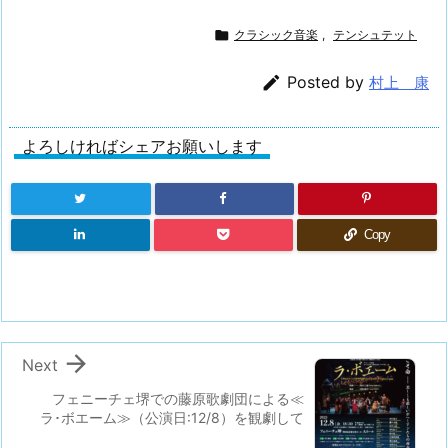

クラシック音楽
,
テンシュテット

Posted by
村上 康
よろしければシェアお願いします
Copy

Next
フェニーチェ堺での藤原歌劇団による≪
ラ･ボエーム≫（公演日:12/8）を観劇して