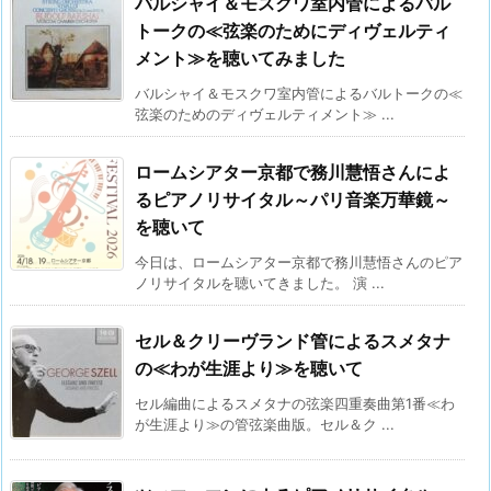
バルシャイ＆モスクワ室内管によるバル
トークの≪弦楽のためにディヴェルティ
メント≫を聴いてみました
バルシャイ＆モスクワ室内管によるバルトークの≪
弦楽のためのディヴェルティメント≫ ...
ロームシアター京都で務川慧悟さんによ
るピアノリサイタル～パリ音楽万華鏡～
を聴いて
今日は、ロームシアター京都で務川慧悟さんのピア
ノリサイタルを聴いてきました。 演 ...
セル＆クリーヴランド管によるスメタナ
の≪わが生涯より≫を聴いて
セル編曲によるスメタナの弦楽四重奏曲第1番≪わ
が生涯より≫の管弦楽曲版。セル＆ク ...