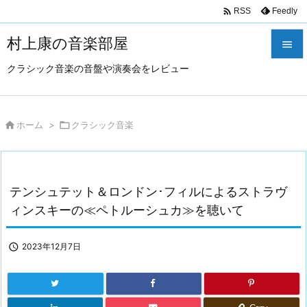

Feedly
RSS
村上康の音楽部屋

クラシック音楽の音盤や演奏会をレビュー

メニュ

サイド

ホーム
>

クラシック音楽

前へ

テンシュテット＆ロンドン･フィルによるストラヴ
次へ
ィンスキーの≪ペトルーシュカ≫を聴いて

検索

2023年12月7日