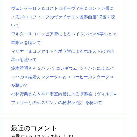
ヴェンゲーロフ＆ロストロポーヴィチ＆ロンドン響に
よるプロコフィエフのヴァイオリン協奏曲第1,2番を聴
いて
ワルター＆コロンビア響によるハイドンの≪V字≫と≪
軍隊≫を聴いて
マリナー＆コンセルトヘボウ管によるホルストの≪惑
星≫を聴いて
鈴木雅明さん＆バッハ･コレギウム･ジャパンによるバ
ッハの≪結婚カンタータ≫と≪コーヒーカンタータ≫
を聴いて
小林資典さん＆神戸市室内管による演奏会（ヴォルフ=
フェラーリの≪スザンナの秘密≫ 他）を聴いて
最近のコメント
表示できるコメントはありません。