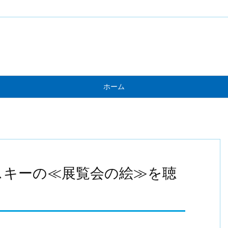
ホーム
スキーの≪展覧会の絵≫を聴