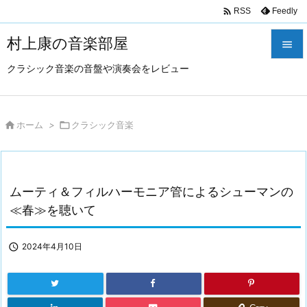

Feedly
RSS
村上康の音楽部屋

クラシック音楽の音盤や演奏会をレビュー

メニュ

サイド

ホーム
>

クラシック音楽

前へ

ムーティ＆フィルハーモニア管によるシューマンの
次へ
≪春≫を聴いて

検索

2024年4月10日