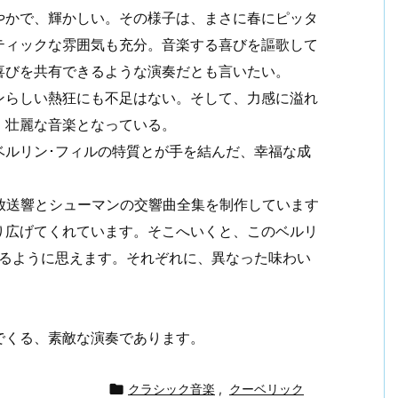
やかで、輝かしい。その様子は、まさに春にピッタ
ティックな雰囲気も充分。音楽する喜びを謳歌して
喜びを共有できるような演奏だとも言いたい。
ンらしい熱狂にも不足はない。そして、力感に溢れ
、壮麗な音楽となっている。
ベルリン･フィルの特質とが手を結んだ、幸福な成
放送響とシューマンの交響曲全集を制作しています
り広げてくれています。そこへいくと、このベルリ
いるように思えます。それぞれに、異なった味わい
でくる、素敵な演奏であります。

クラシック音楽
,
クーベリック