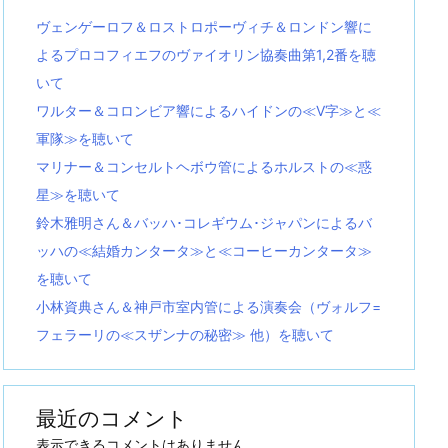
ヴェンゲーロフ＆ロストロポーヴィチ＆ロンドン響に
よるプロコフィエフのヴァイオリン協奏曲第1,2番を聴
いて
ワルター＆コロンビア響によるハイドンの≪V字≫と≪
軍隊≫を聴いて
マリナー＆コンセルトヘボウ管によるホルストの≪惑
星≫を聴いて
鈴木雅明さん＆バッハ･コレギウム･ジャパンによるバ
ッハの≪結婚カンタータ≫と≪コーヒーカンタータ≫
を聴いて
小林資典さん＆神戸市室内管による演奏会（ヴォルフ=
フェラーリの≪スザンナの秘密≫ 他）を聴いて
最近のコメント
表示できるコメントはありません。