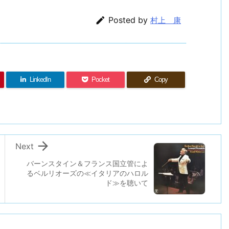

Posted by
村上 康
LinkedIn
Pocket
Copy

Next
バーンスタイン＆フランス国立管によ
るベルリオーズの≪イタリアのハロル
ド≫を聴いて