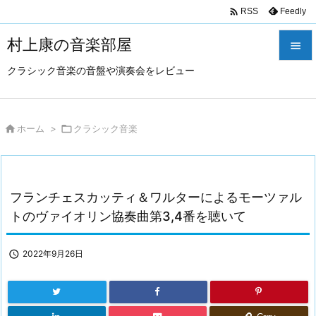

Feedly
RSS
村上康の音楽部屋

クラシック音楽の音盤や演奏会をレビュー

メニュ

サイド

ホーム
>

クラシック音楽

前へ

フランチェスカッティ＆ワルターによるモーツァル
次へ
トのヴァイオリン協奏曲第3,4番を聴いて

検索

2022年9月26日