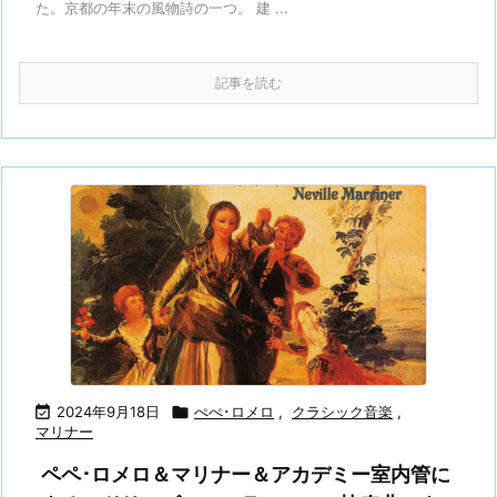
た。京都の年末の風物詩の一つ。 建 ...
記事を読む

2024年9月18日

ぺぺ･ロメロ
,
クラシック音楽
,
マリナー
ペペ･ロメロ＆マリナー＆アカデミー室内管に