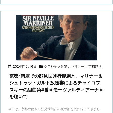

2024年12月6日

クラシック音楽
,
マリナー
,
京都巡り
京都･南座での顔見世興行観劇と、マリナー＆
シュトゥットガルト放送響によるチャイコフ
スキーの組曲第4番≪モーツァルティアーナ≫
を聴いて
今日は、京都の南座へ顔見世興行の夜の部を観に行ってきまし