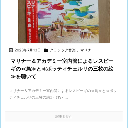

2023年7月13日

クラシック音楽
,
マリナー
マリナー＆アカデミー室内管によるレスピー
ギの≪鳥≫と≪ボッティチェルリの三枚の絵
≫を聴いて
マリナー＆アカデミー室内管によるレスピーギの≪鳥≫と≪ボッ
ティチェルリの三枚の絵≫（197 ...
記事を読む