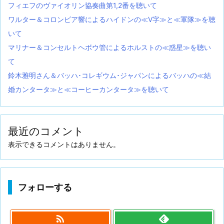
フィエフのヴァイオリン協奏曲第1,2番を聴いて
ワルター＆コロンビア響によるハイドンの≪V字≫と≪軍隊≫を聴
いて
マリナー＆コンセルトヘボウ管によるホルストの≪惑星≫を聴い
て
鈴木雅明さん＆バッハ･コレギウム･ジャパンによるバッハの≪結
婚カンタータ≫と≪コーヒーカンタータ≫を聴いて
最近のコメント
表示できるコメントはありません。
フォローする
