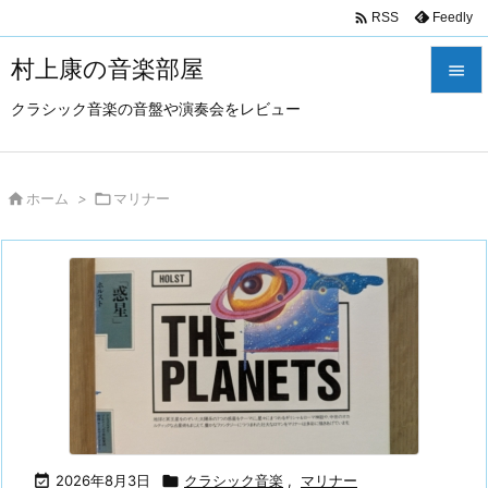

Feedly
RSS
村上康の音楽部屋

クラシック音楽の音盤や演奏会をレビュー

メニュ

サイド

ホーム
>

マリナー

前へ

次へ

検索

2026年8月3日

クラシック音楽
,
マリナー