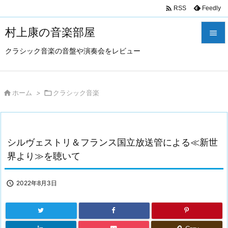

Feedly
RSS
村上康の音楽部屋

クラシック音楽の音盤や演奏会をレビュー

メニュ

サイド

ホーム
>

クラシック音楽

前へ

シルヴェストリ＆フランス国立放送管による≪新世
次へ
界より≫を聴いて

検索

2022年8月3日