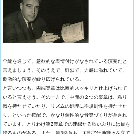
全編を通じて、意欲的な表情付けがなされている演奏だと
言えましょう。そのうえで、鮮烈で、力感に溢れていて、
刺激的な演奏が繰り広げられている。
と言いつつも、両端楽章は比較的スッキリと仕上げられて
いると言えそう。その一方で、中間の２つの楽章は、粘り
気を持たせていたり、リズムの処理に不規則性を持たせた
り、といった按配で、かなり個性的な音楽づくりが為され
ています。とりわけ第2楽章での連綿たる歌いぶりには目を
瞠るものがある。また、第3楽章も、主部では地響きを立て