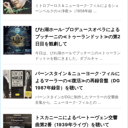
ミトロプーロス＆ニューヨーク･フィルによるシェ
ーンベルクの≪浄夜≫（1958年録 ...
びわ湖ホール･プロデュースオペラによる
プッチーニの≪トゥーランドット≫の第2
日目を観劇して
今日は、びわ湖ホールでプッチーニの≪トゥーラン
ドット≫を観にきました。ダブルキャ ...
バーンスタイン＆ニューヨーク･フィルに
よるマーラーの≪復活≫の再録音盤（DG
1987年録音）を聴いて
バーンスタインがDGに制作したマーラーの交響曲
全集から、ニューヨーク･フィルとの ...
トスカニーニによるベートーヴェン交響
曲第2番（1939年ライヴ）を聴いて