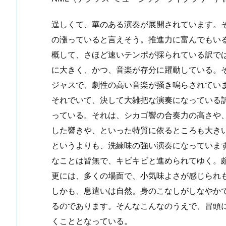
逞しくて、華のある演奏が展開されています。
の漲っていると言えそう。推進力に富んでもい
概して、さほど速いテンポが採られている訳で
に大きく、かつ、音楽が存分に躍動している。
ジャスで、劇性の高い音楽が掻き鳴らされてい
それでいて、決して大雑把な演奏になっている
っている。それは、シカゴ響の合奏力の高さや
した響きや、といった特質に依るところも大き
というよりも、洗練味の強い演奏になっていま
なことは皆無で、キビキビと進められてゆく。
更には、多くの場面で、小気味よさが感じられ
しかも、息遣いは自然。身のこなしがしなやか
るのであります。そんなこんなのうえで、冒頭
くこととなっている。