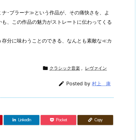
ミナ･ブラーナ≫という作品が、その痛快さを、よ
かも、この作品の魅力がストレートに伝わってくる
う存分に味わうことのできる、なんとも素敵な≪カ

クラシック音楽
,
レヴァイン

Posted by
村上 康
LinkedIn
Pocket
Copy