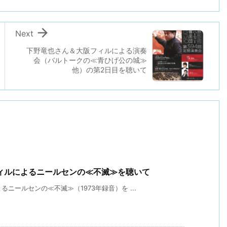

Next
下野竜也さん＆大阪フィルによる演奏
会（バルトークの≪青ひげ公の城≫
他）の第2日目を聴いて
フィルによるニールセンの≪不滅≫を聴いて
ニールセンの≪不滅≫（1973年録音）を ...