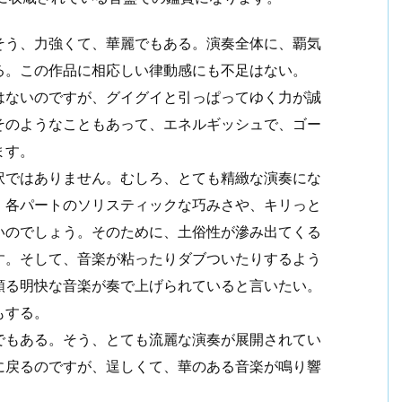
そう、力強くて、華麗でもある。演奏全体に、覇気
る。この作品に相応しい律動感にも不足はない。
はないのですが、グイグイと引っぱってゆく力が誠
そのようなこともあって、エネルギッシュで、ゴー
ます。
訳ではありません。むしろ、とても精緻な演奏にな
、各パートのソリスティックな巧みさや、キリっと
いのでしょう。そのために、土俗性が滲み出てくる
す。そして、音楽が粘ったりダブついたりするよう
頗る明快な音楽が奏で上げられていると言いたい。
もする。
でもある。そう、とても流麗な演奏が展開されてい
に戻るのですが、逞しくて、華のある音楽が鳴り響