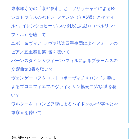
東本願寺での「京都夜市」と、フリッチャイによるR･
シュトラウスの≪ドン･ファン≫（RIAS響）と≪ティ
ル･オイレンシュピーゲルの愉快な悪戯≫（ベルリン･
フィル）を聴いて
ユボー＆ヴィア･ノヴァ弦楽四重奏団によるフォーレの
ピアノ五重奏曲第1番を聴いて
バーンスタイン＆ウィーン･フィルによるブラームスの
交響曲第3番を聴いて
ヴェンゲーロフ＆ロストロポーヴィチ＆ロンドン響に
よるプロコフィエフのヴァイオリン協奏曲第1,2番を聴
いて
ワルター＆コロンビア響によるハイドンの≪V字≫と≪
軍隊≫を聴いて
最近のコメント