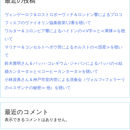
最近の投稿
ヴェンゲーロフ＆ロストロポーヴィチ＆ロンドン響によるプロコ
フィエフのヴァイオリン協奏曲第1,2番を聴いて
ワルター＆コロンビア響によるハイドンの≪V字≫と≪軍隊≫を聴
いて
マリナー＆コンセルトヘボウ管によるホルストの≪惑星≫を聴い
て
鈴木雅明さん＆バッハ･コレギウム･ジャパンによるバッハの≪結
婚カンタータ≫と≪コーヒーカンタータ≫を聴いて
小林資典さん＆神戸市室内管による演奏会（ヴォルフ=フェラーリ
の≪スザンナの秘密≫ 他）を聴いて
最近のコメント
表示できるコメントはありません。