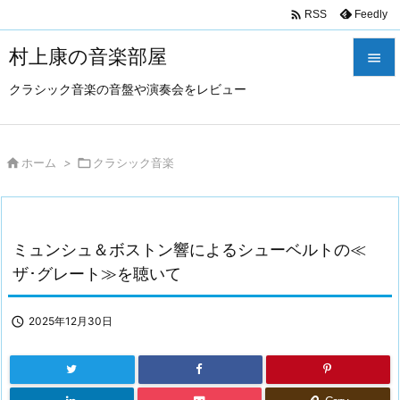

Feedly
RSS
村上康の音楽部屋

クラシック音楽の音盤や演奏会をレビュー

メニュ

サイド

ホーム
>

クラシック音楽

前へ

ミュンシュ＆ボストン響によるシューベルトの≪
次へ
ザ･グレート≫を聴いて

検索

2025年12月30日